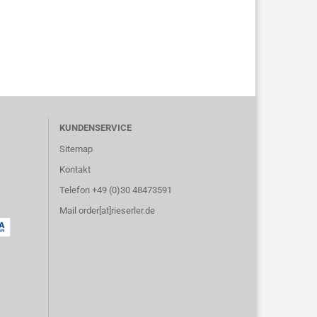
KUNDENSERVICE
Sitemap
Kontakt
Telefon +49 (0)30 48473591
Mail order[at]rieserler.de