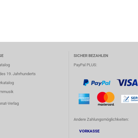
GE
SICHER BEZAHLEN
atalog
PayPal PLUS:
des 19. Jahrhunderts
rkatalog
lmmusik
onat-Verlag
Andere Zahlungsmöglichkeiten:
VORKASSE