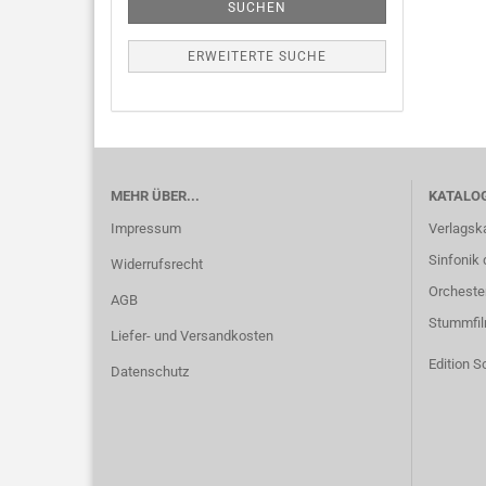
SUCHEN
ERWEITERTE SUCHE
MEHR ÜBER...
KATALO
Impressum
Verlagsk
Sinfonik 
Widerrufsrecht
Orcheste
AGB
Stummfi
Liefer- und Versandkosten
Edition S
Datenschutz