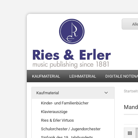
All
KAUFMATERIAL
LEIHMATERIAL
DIGITALE NOTEN
Startsei
Kaufmaterial
Kinder- und Familienbücher
Mando
Klavierauszüge
Ries & Erler Virtuos
Schulorchester / Jugendorchester
Sinfonik des 19. Jahrhunderts