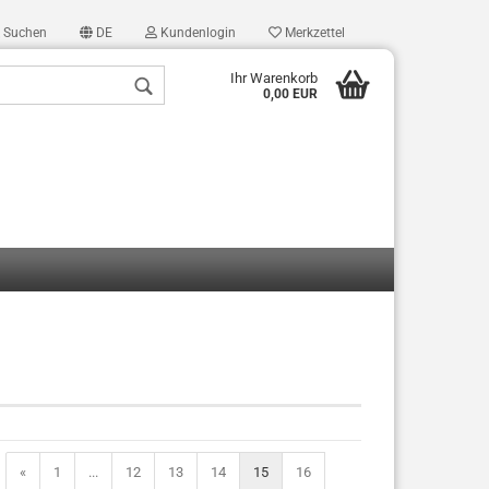
Suchen
DE
Kundenlogin
Merkzettel
Ihr Warenkorb
0,00 EUR
len
ergessen?
«
1
...
12
13
14
15
16