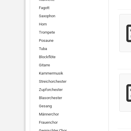
Fagott
Saxophon
Horn
Trompete
Posaune
Tuba
Blockflöte
Gitarre
Kammermusik
Streichorchester
Zupforchester
Blasorchester
Gesang
Männerchor
Frauenchor
Gemischter Chor