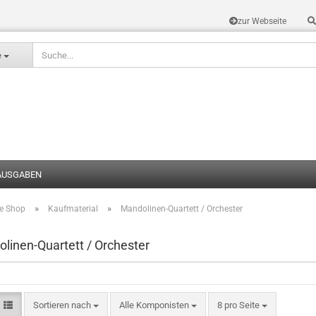
zur Webseite
Sprache auswählen
e
AUSGABEN
»
»
te Shop
Kaufmaterial
Mandolinen-Quartett / Orchester
Konto erstel
Passwort v
linen-Quartett / Orchester
Sortieren nach
Alle Komponisten
8 pro Seite