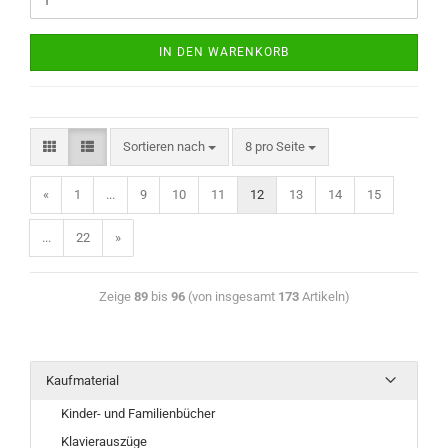
IN DEN WARENKORB
Sortieren nach
8 pro Seite
«
1
...
9
10
11
12
13
14
15
...
22
»
Zeige
89
bis
96
(von insgesamt
173
Artikeln)
Kaufmaterial
Kinder- und Familienbücher
Klavierauszüge