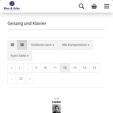
Gesang und Klavier
Sortieren nach
Alle Komponisten
8 pro Seite
«
1
...
9
10
11
12
13
14
15
...
22
»