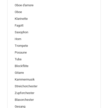
Oboe d'amore
Oboe
Klarinette
Fagott
Saxophon
Horn
Trompete
Posaune
Tuba
Blockflöte
Gitarre
Kammermusik
Streichorchester
Zupforchester
Blasorchester
Gesang