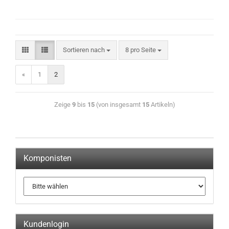
Sortieren nach
8 pro Seite
«
1
2
Zeige
9
bis
15
(von insgesamt
15
Artikeln)
Komponisten
Kundenlogin