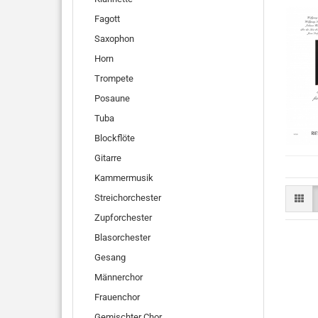
Fagott
Saxophon
Horn
Trompete
Posaune
Tuba
Blockflöte
Gitarre
Kammermusik
Streichorchester
Zupforchester
Blasorchester
Gesang
Männerchor
Frauenchor
Gemischter Chor