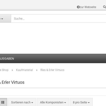
zur Webseite
Sprache auswählen
e
AUSGABEN
»
»
te Shop
Kaufmaterial
Ries & Erler Virtuos
Konto erstel
Passwort v
 Erler Virtuos
Sortieren nach
Alle Komponisten
8 pro Seite