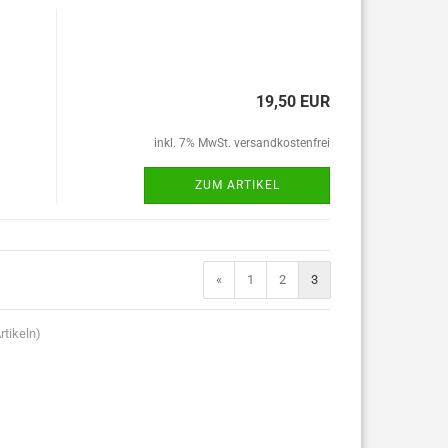
19,50 EUR
inkl. 7% MwSt. versandkostenfrei
ZUM ARTIKEL
«
1
2
3
rtikeln)