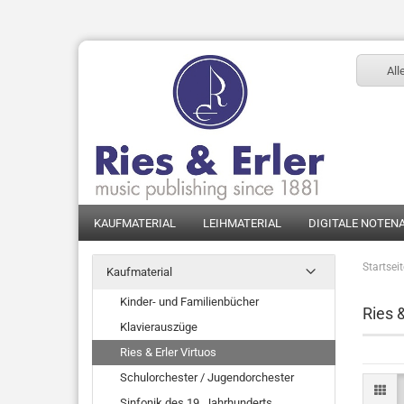
All
KAUFMATERIAL
LEIHMATERIAL
DIGITALE NOTEN
Startsei
Kaufmaterial
Kinder- und Familienbücher
Ries &
Klavierauszüge
Ries & Erler Virtuos
Schulorchester / Jugendorchester
Sinfonik des 19. Jahrhunderts