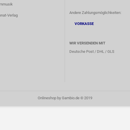
lmmusik
Andere Zahlungsmöglichkeiten:
onat-Verlag
VORKASSE
WIR VERSENDEN MIT
Deutsche Post / DHL / GLS
Onlineshop
by Gambio.de © 2019