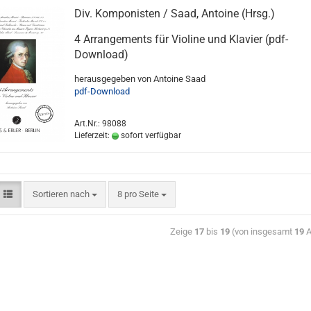
Div. Komponisten / Saad, Antoine (Hrsg.)
4 Arrangements für Violine und Klavier (pdf-
Download)
herausgegeben von Antoine Saad
pdf-Download
Art.Nr.: 98088
Lieferzeit:
sofort verfügbar
Sortieren nach
8 pro Seite
Zeige
17
bis
19
(von insgesamt
19
A