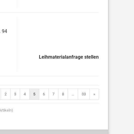
. 94
Leihmaterialanfrage stellen
2
3
4
5
6
7
8
...
33
»
rtikeln)