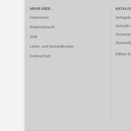
MEHR ÜBER...
KATALO
Impressum
Verlagsk
Sinfonik 
Widerrufsrecht
Orcheste
AGB
Stummfi
Liefer- und Versandkosten
Edition S
Datenschutz