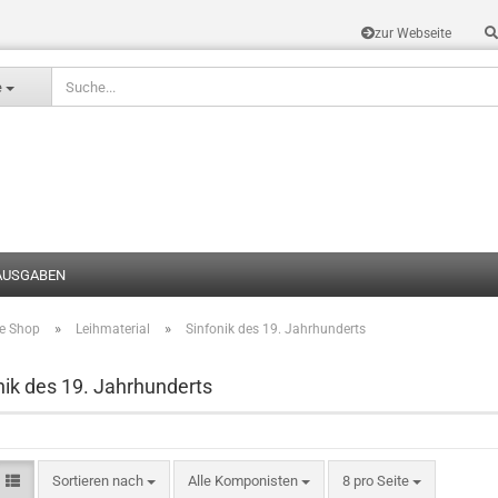
zur Webseite
Sprache auswählen
e
AUSGABEN
»
»
te Shop
Leihmaterial
Sinfonik des 19. Jahrhunderts
Konto erstel
Passwort v
nik des 19. Jahrhunderts
Sortieren nach
Alle Komponisten
8 pro Seite