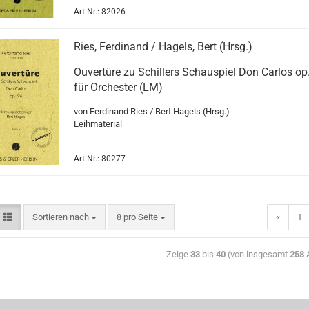
Art.Nr.: 82026
Ries, Ferdinand / Hagels, Bert (Hrsg.)
Ouvertüre zu Schillers Schauspiel Don Carlos op
für Orchester (LM)
von Ferdinand Ries / Bert Hagels (Hrsg.)
Leihmaterial
Art.Nr.: 80277
Sortieren nach
8 pro Seite
«
1
Zeige
33
bis
40
(von insgesamt
258
A