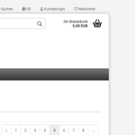
Suchen
DE
Kundenlogin
Merkzettel
Ihr Warenkorb
0,00 EUR
len
ergessen?
«
1
2
3
4
5
6
7
8
...