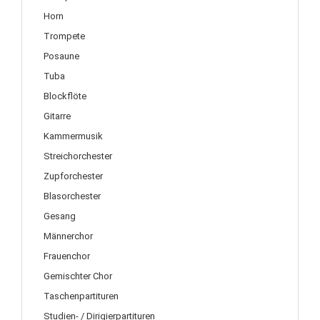
Horn
Trompete
Posaune
Tuba
Blockflöte
Gitarre
Kammermusik
Streichorchester
Zupforchester
Blasorchester
Gesang
Männerchor
Frauenchor
Gemischter Chor
Taschenpartituren
Studien- / Dirigierpartituren