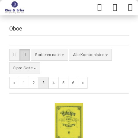
Oboe
Sortieren nach
Alle Komponisten
8 pro Seite
«
1
2
3
4
5
6
»