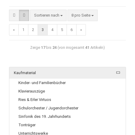
Sortieren nach
8 pro Seite
«
1
2
3
4
5
6
»
Zeige
17
bis
24
(von insgesamt
41
Artikeln)
Kaufmaterial
Kinder- und Familienbücher
Klavierauszüge
Ries & Erler Virtuos
Schulorchester / Jugendorchester
Sinfonik des 19. Jahrhunderts
Tonträger
Unterrichtswerke