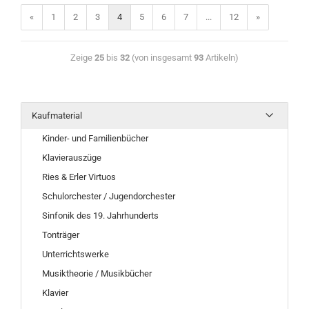
«
1
2
3
4
5
6
7
...
12
»
Zeige
25
bis
32
(von insgesamt
93
Artikeln)
Kaufmaterial
Kinder- und Familienbücher
Klavierauszüge
Ries & Erler Virtuos
Schulorchester / Jugendorchester
Sinfonik des 19. Jahrhunderts
Tonträger
Unterrichtswerke
Musiktheorie / Musikbücher
Klavier