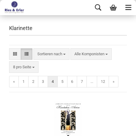
Klarinette
Sortieren nach
Alle Komponisten
8 pro Seite
«
1
2
3
4
5
6
7
...
12
»