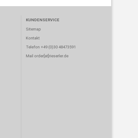
KUNDENSERVICE
Sitemap
Kontakt
Telefon +49 (0)30 48473591
Mail order[at]rieserler.de