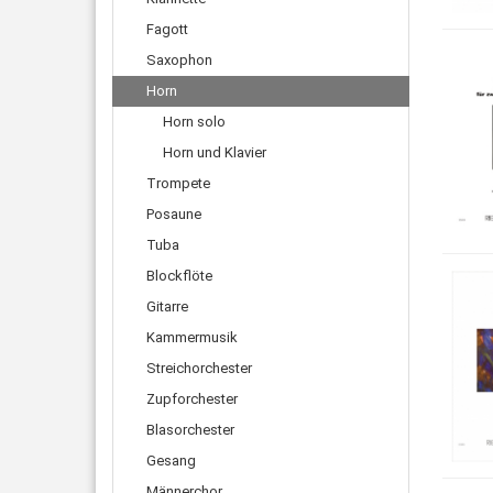
Fagott
Saxophon
Horn
Horn solo
Horn und Klavier
Trompete
Posaune
Tuba
Blockflöte
Gitarre
Kammermusik
Streichorchester
Zupforchester
Blasorchester
Gesang
Männerchor