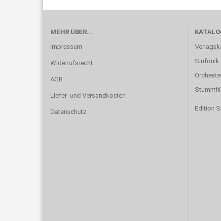
MEHR ÜBER...
KATALO
Impressum
Verlagsk
Sinfonik
Widerrufsrecht
Orcheste
AGB
Stummfi
Liefer- und Versandkosten
Edition 
Datenschutz