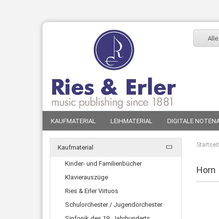
Alle
KAUFMATERIAL
LEIHMATERIAL
DIGITALE NOTE
Startsei
Kaufmaterial
Kinder- und Familienbücher
Horn
Klavierauszüge
Ries & Erler Virtuos
Schulorchester / Jugendorchester
Sinfonik des 19. Jahrhunderts