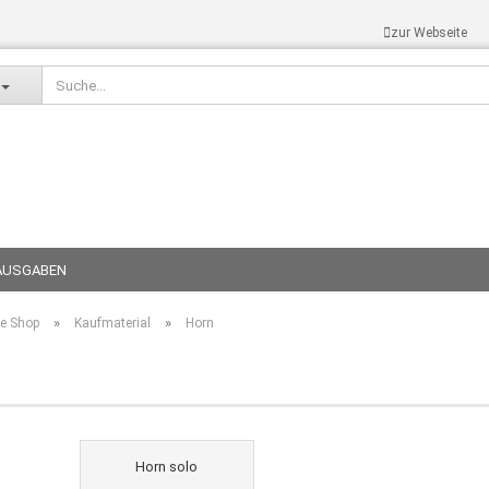
zur Webseite
Sprache auswählen
NAUSGABEN
»
»
te Shop
Kaufmaterial
Horn
Konto erst
Passwort 
Horn solo