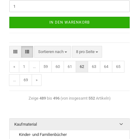
IN DEN WARENKORB
Sortieren nach
8 pro Seite
«
1
...
59
60
61
62
63
64
65
...
69
»
Zeige
489
bis
496
(von insgesamt
552
Artikeln)
Kaufmaterial
Kinder- und Familienbücher