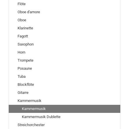
Flöte
Oboe d'amore
Oboe
Klarinette
Fagott
Saxophon
Horn
Trompete
Posaune
Tuba
Blockflöte
Gitarre
Kammermusik
Kammermusik
Kammermusik Dublette
Streichorchester