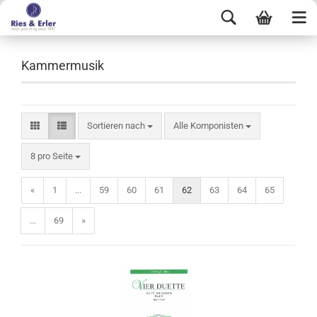
Kammermusik
Sortieren nach
Alle Komponisten
8 pro Seite
«
1
...
59
60
61
62
63
64
65
...
69
»