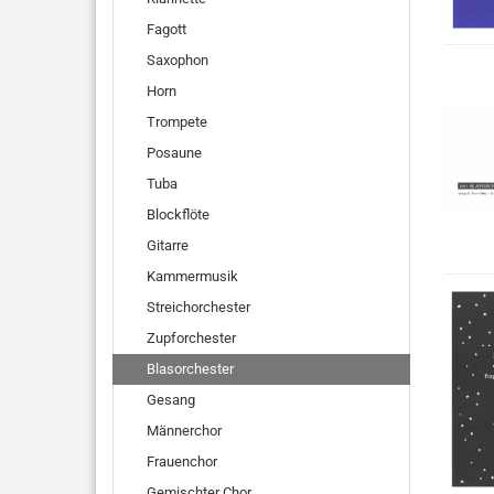
Fagott
Saxophon
Horn
Trompete
Posaune
Tuba
Blockflöte
Gitarre
Kammermusik
Streichorchester
Zupforchester
Blasorchester
Gesang
Männerchor
Frauenchor
Gemischter Chor