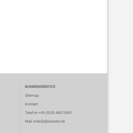
KUNDENSERVICE
Sitemap
Kontakt
Telefon +49 (0)30 48473591
Mail order[at]rieserler.de