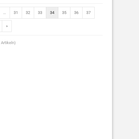
...
31
32
33
34
35
36
37
»
Artikeln)