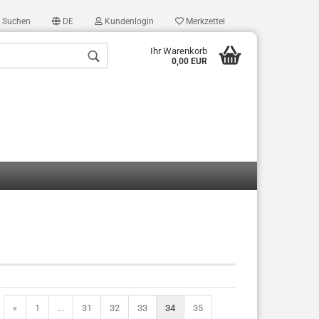
Suchen
DE
Kundenlogin
Merkzettel
Ihr Warenkorb
0,00 EUR
len
ergessen?
«
1
...
31
32
33
34
35