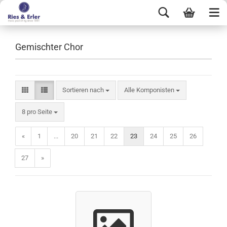
Gemischter Chor
Sortieren nach
Alle Komponisten
8 pro Seite
«
1
...
20
21
22
23
24
25
26
27
»