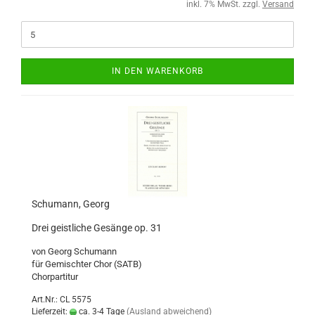
inkl. 7% MwSt. zzgl.
Versand
IN DEN WARENKORB
Schumann, Georg
Drei geistliche Gesänge op. 31
von Georg Schumann
für Gemischter Chor (SATB)
Chorpartitur
Art.Nr.: CL 5575
Lieferzeit:
ca. 3-4 Tage
(Ausland abweichend)