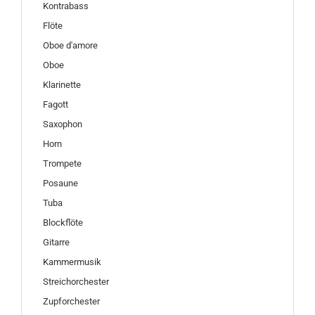
Kontrabass
Flöte
Oboe d'amore
Oboe
Klarinette
Fagott
Saxophon
Horn
Trompete
Posaune
Tuba
Blockflöte
Gitarre
Kammermusik
Streichorchester
Zupforchester