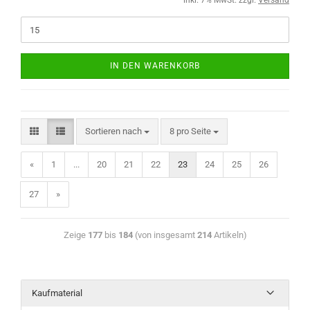
inkl. 7% MwSt. zzgl.
Versand
IN DEN WARENKORB
Sortieren nach
8 pro Seite
«
1
...
20
21
22
23
24
25
26
27
»
Zeige
177
bis
184
(von insgesamt
214
Artikeln)
Kaufmaterial