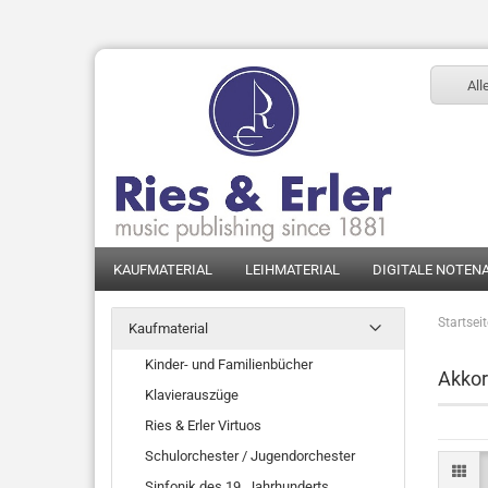
All
KAUFMATERIAL
LEIHMATERIAL
DIGITALE NOTEN
Startsei
Kaufmaterial
Kinder- und Familienbücher
Akko
Klavierauszüge
Ries & Erler Virtuos
Schulorchester / Jugendorchester
Sinfonik des 19. Jahrhunderts