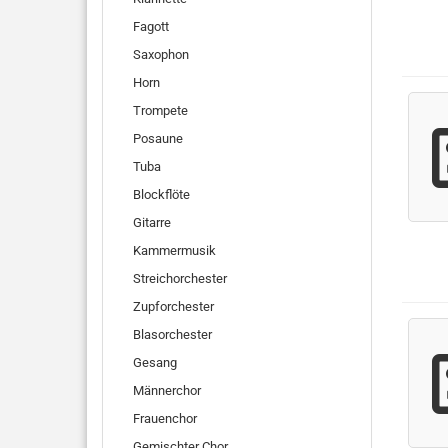
Fagott
Saxophon
Horn
Trompete
Posaune
Tuba
Blockflöte
Gitarre
Kammermusik
Streichorchester
Zupforchester
Blasorchester
Gesang
Männerchor
Frauenchor
Gemischter Chor