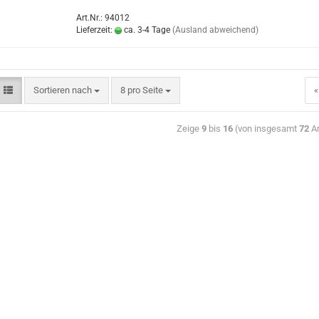
Art.Nr.: 94012
Lieferzeit:
ca. 3-4 Tage
(Ausland abweichend)
Sortieren nach
8 pro Seite
«
Zeige
9
bis
16
(von insgesamt
72
Ar