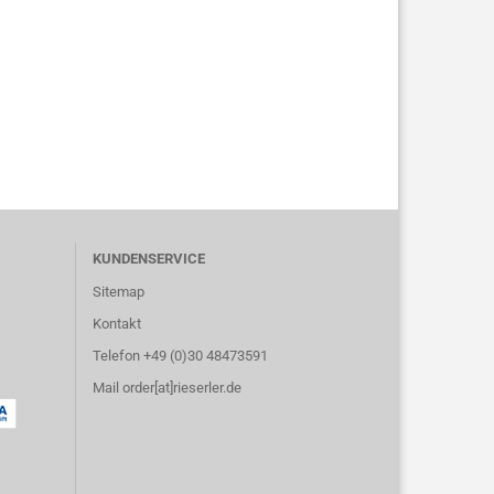
KUNDENSERVICE
Sitemap
Kontakt
Telefon +49 (0)30 48473591
Mail order[at]rieserler.de