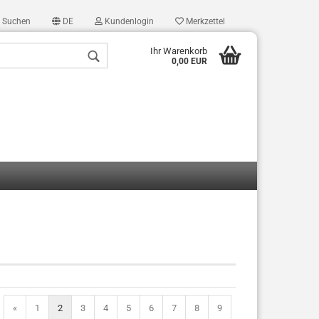
Suchen
DE
Kundenlogin
Merkzettel
Ihr Warenkorb
0,00 EUR
len
ergessen?
«
1
2
3
4
5
6
7
8
9