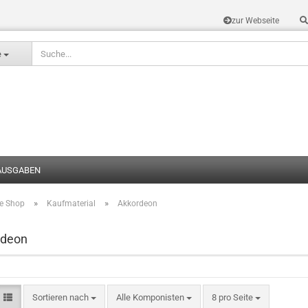
zur Webseite
Sprache auswählen
e
AUSGABEN
»
»
te Shop
Kaufmaterial
Akkordeon
Konto erstel
Passwort v
rdeon
Sortieren nach
Alle Komponisten
8 pro Seite