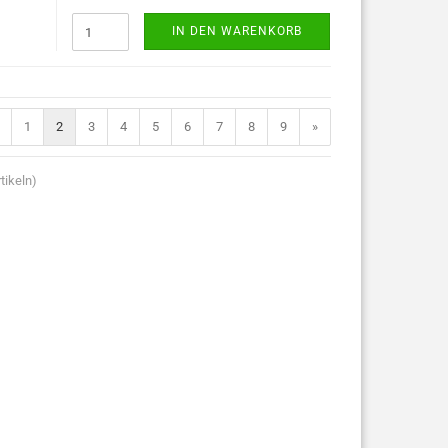
IN DEN WARENKORB
1
2
3
4
5
6
7
8
9
»
tikeln)