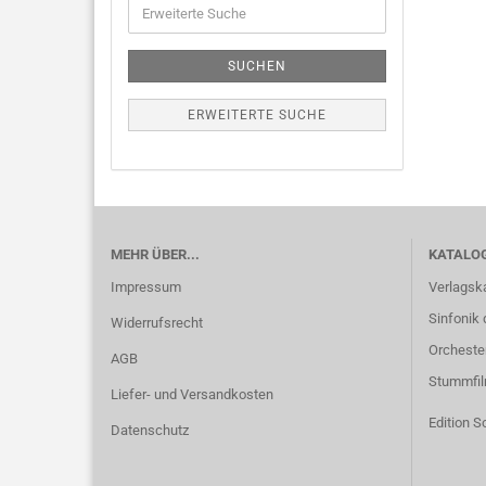
SUCHEN
ERWEITERTE SUCHE
MEHR ÜBER...
KATALO
Impressum
Verlagsk
Sinfonik 
Widerrufsrecht
Orcheste
AGB
Stummfi
Liefer- und Versandkosten
Edition S
Datenschutz