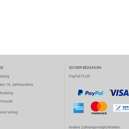
GE
SICHER BEZAHLEN
atalog
PayPal PLUS:
des 19. Jahrhunderts
rkatalog
lmmusik
onat-Verlag
Andere Zahlungsmöglichkeiten: