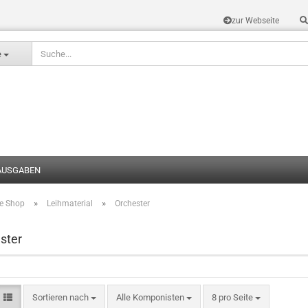
zur Webseite
Sprache auswählen
e
AUSGABEN
»
»
te Shop
Leihmaterial
Orchester
Konto erstel
Passwort v
ster
Sortieren nach
Alle Komponisten
8 pro Seite