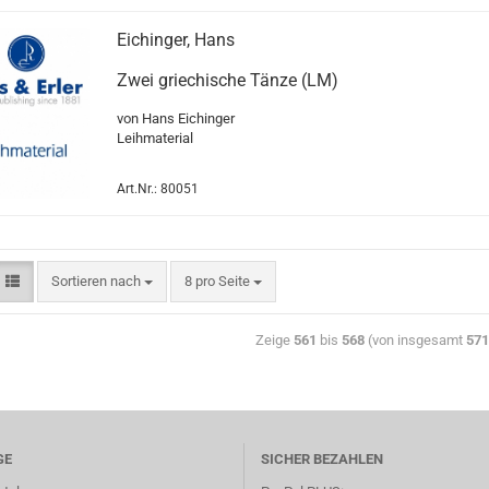
Eichinger, Hans
Zwei griechische Tänze (LM)
von Hans Eichinger
Leihmaterial
Art.Nr.: 80051
Sortieren nach
8 pro Seite
Zeige
561
bis
568
(von insgesamt
571
GE
SICHER BEZAHLEN