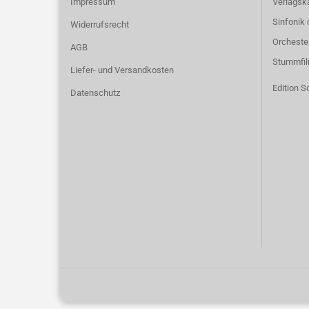
Impressum
Verlagsk
Sinfonik 
Widerrufsrecht
Orcheste
AGB
Stummfi
Liefer- und Versandkosten
Edition S
Datenschutz