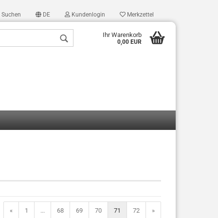
Suchen
DE
Kundenlogin
Merkzettel
Ihr Warenkorb
0,00 EUR
len
ergessen?
«
1
...
68
69
70
71
72
»