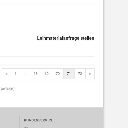
Leihmaterialanfrage stellen
«
1
...
68
69
70
71
72
»
Artikeln)
KUNDENSERVICE