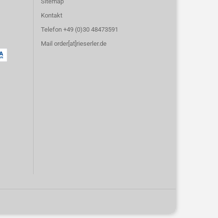
Sitemap
Kontakt
Telefon +49 (0)30 48473591
Mail order[at]rieserler.de