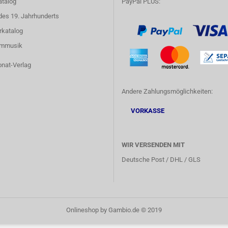
atalog
PayPal PLUS:
des 19. Jahrhunderts
rkatalog
lmmusik
onat-Verlag
Andere Zahlungsmöglichkeiten:
VORKASSE
WIR VERSENDEN MIT
Deutsche Post / DHL / GLS
Onlineshop
by Gambio.de © 2019