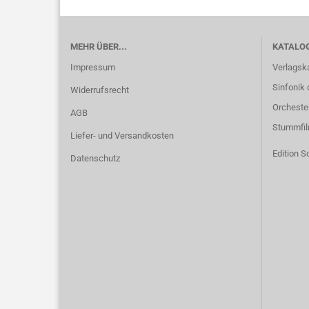
MEHR ÜBER...
KATALO
Impressum
Verlagsk
Sinfonik 
Widerrufsrecht
Orcheste
AGB
Stummfi
Liefer- und Versandkosten
Edition S
Datenschutz