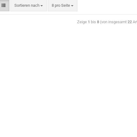
Sortieren nach
8 pro Seite
Zeige
1
bis
8
(von insgesamt
22
Art