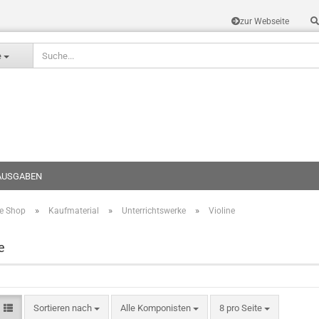
zur Webseite
Sprache auswählen
e
AUSGABEN
»
»
»
te Shop
Kaufmaterial
Unterrichtswerke
Violine
Konto erstel
Passwort v
e
Sortieren nach
Alle Komponisten
8 pro Seite