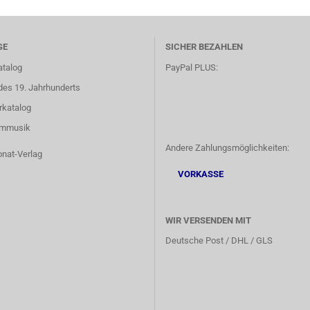
GE
SICHER BEZAHLEN
atalog
PayPal PLUS:
des 19. Jahrhunderts
rkatalog
lmmusik
Andere Zahlungsmöglichkeiten:
onat-Verlag
VORKASSE
WIR VERSENDEN MIT
Deutsche Post / DHL / GLS