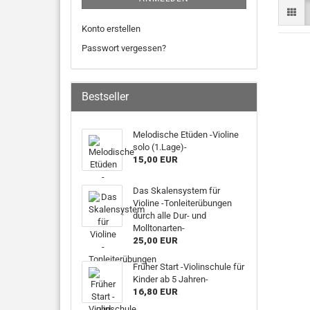
Konto erstellen
Passwort vergessen?
Bestseller
Melodische Etüden -Violine
solo (1.Lage)-
15,00 EUR
Das Skalensystem für
Violine -Tonleiterübungen
durch alle Dur- und
Molltonarten-
25,00 EUR
Früher Start -Violinschule für
Kinder ab 5 Jahren-
16,80 EUR