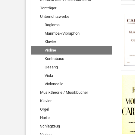
Tonträger
Unterrichtswerke
Baglama
Marimba-/Vibraphon
Klavier
Violine
Kontrabass
Gesang
Viola
Violoncello
Musiktheorie / Musikbücher
Klavier
Orgel
Harfe
Schlagzeug
Violine