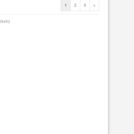
1
2
3
»
ikeln)