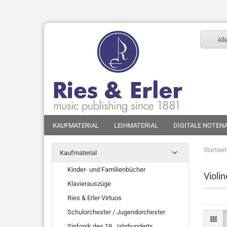
All
KAUFMATERIAL
LEIHMATERIAL
DIGITALE NOTEN
Startsei
Kaufmaterial
Kinder- und Familienbücher
Violin
Klavierauszüge
Ries & Erler Virtuos
Schulorchester / Jugendorchester
Sinfonik des 19. Jahrhunderts