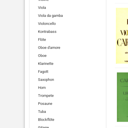
Viola
Viola da gamba
Violoncello
Kontrabass
Flöte
Oboe d'amore
Oboe
Klarinette
Fagott
Saxophon
Horn
Trompete
Posaune
Tuba
Blockflöte
Gitarre