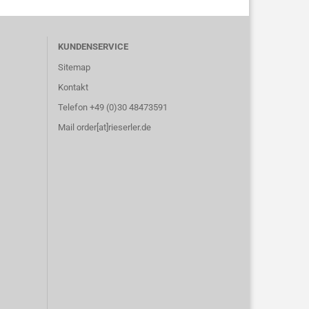
KUNDENSERVICE
Sitemap
Kontakt
Telefon +49 (0)30 48473591
Mail order[at]rieserler.de