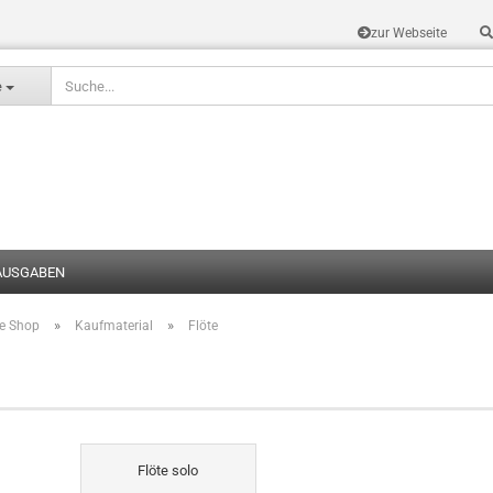
zur Webseite
Sprache auswählen
e
AUSGABEN
»
»
te Shop
Kaufmaterial
Flöte
Konto erstel
Passwort v
Flöte solo