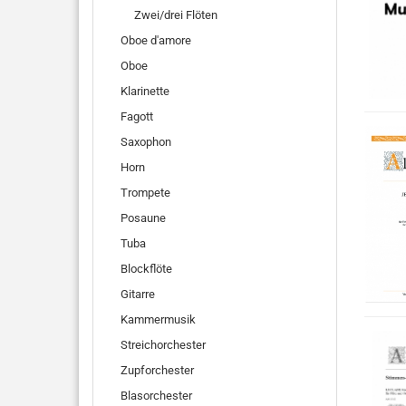
Zwei/drei Flöten
Oboe d'amore
Oboe
Klarinette
Fagott
Saxophon
Horn
Trompete
Posaune
Tuba
Blockflöte
Gitarre
Kammermusik
Streichorchester
Zupforchester
Blasorchester