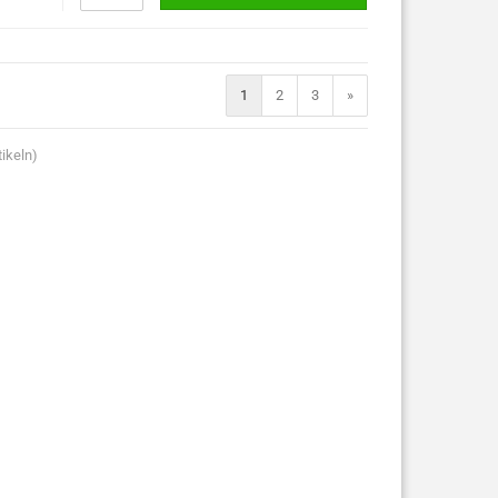
1
2
3
»
ikeln)