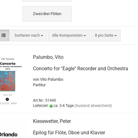
Zwei/drei Flöten
Sortieren nach
Alle Komponisten
8 pro Seite
Palumbo, Vito
Concerto for "Eagle" Recorder and Orchestra
von Vito Palumbo
Partitur
Art.Nr.: 51440
Lieferzeit:
ca. 3-4 Tage
(Ausland abweichend)
Kiesewetter, Peter
Epilog für Flöte, Oboe und Klavier