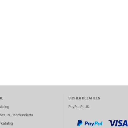
GE
SICHER BEZAHLEN
atalog
PayPal PLUS:
des 19. Jahrhunderts
rkatalog