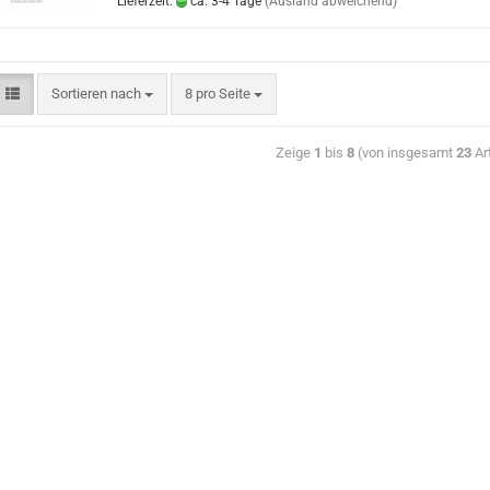
Lieferzeit:
ca. 3-4 Tage
(Ausland abweichend)
Sortieren nach
8 pro Seite
Zeige
1
bis
8
(von insgesamt
23
Art