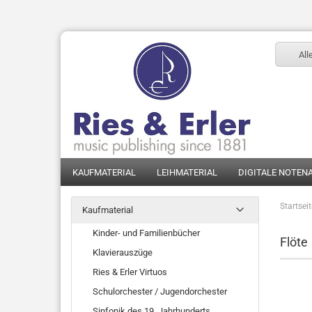
All
KAUFMATERIAL
LEIHMATERIAL
DIGITALE NOTEN
Startsei
Kaufmaterial
Kinder- und Familienbücher
Flöte
Klavierauszüge
Ries & Erler Virtuos
Schulorchester / Jugendorchester
Sinfonik des 19. Jahrhunderts