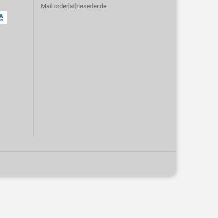
Mail order[at]rieserler.de