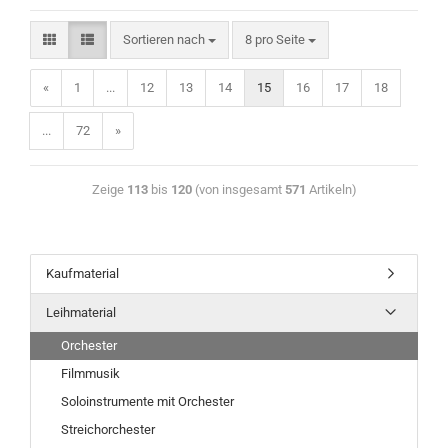
Sortieren nach
8 pro Seite
«
1
...
12
13
14
15
16
17
18
...
72
»
Zeige
113
bis
120
(von insgesamt
571
Artikeln)
Kaufmaterial
Leihmaterial
Orchester
Filmmusik
Soloinstrumente mit Orchester
Streichorchester