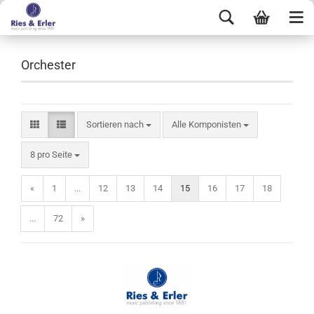
Orchester
Sortieren nach
Alle Komponisten
8 pro Seite
«
1
...
12
13
14
15
16
17
18
...
72
»