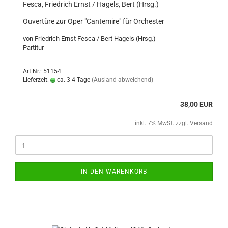
Fesca, Friedrich Ernst / Hagels, Bert (Hrsg.)
Ouvertüre zur Oper "Cantemire" für Orchester
von Friedrich Ernst Fesca / Bert Hagels (Hrsg.)
Partitur
Art.Nr.: 51154
Lieferzeit:
ca. 3-4 Tage
(Ausland abweichend)
38,00 EUR
inkl. 7% MwSt. zzgl.
Versand
IN DEN WARENKORB