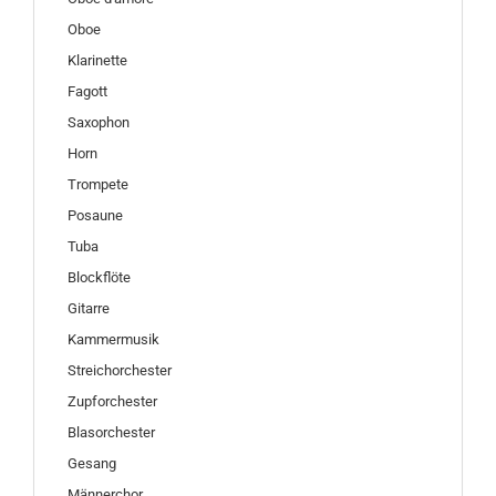
Oboe
Klarinette
Fagott
Saxophon
Horn
Trompete
Posaune
Tuba
Blockflöte
Gitarre
Kammermusik
Streichorchester
Zupforchester
Blasorchester
Gesang
Männerchor