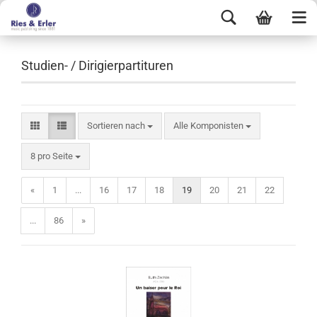
Studien- / Dirigierpartituren
Sortieren nach
Alle Komponisten
8 pro Seite
«
1
...
16
17
18
19
20
21
22
...
86
»