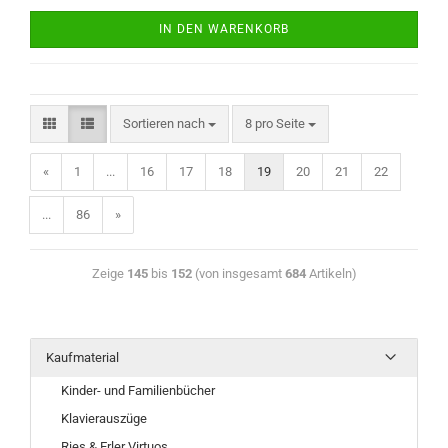
IN DEN WARENKORB
Sortieren nach
8 pro Seite
«
1
...
16
17
18
19
20
21
22
...
86
»
Zeige
145
bis
152
(von insgesamt
684
Artikeln)
Kaufmaterial
Kinder- und Familienbücher
Klavierauszüge
Ries & Erler Virtuos