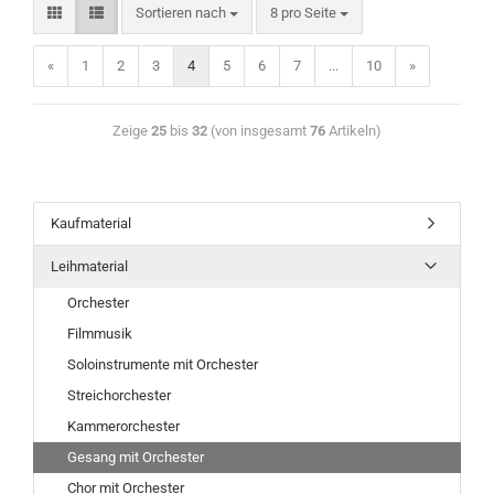
Sortieren nach
8 pro Seite
«
1
2
3
4
5
6
7
...
10
»
Zeige
25
bis
32
(von insgesamt
76
Artikeln)
Kaufmaterial
Leihmaterial
Orchester
Filmmusik
Soloinstrumente mit Orchester
Streichorchester
Kammerorchester
Gesang mit Orchester
Chor mit Orchester