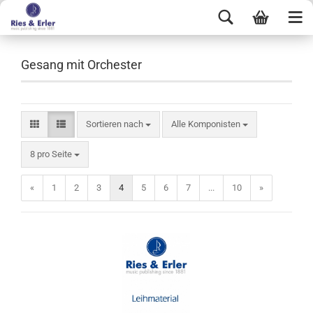
Gesang mit Orchester
Sortieren nach
Alle Komponisten
8 pro Seite
«
1
2
3
4
5
6
7
...
10
»