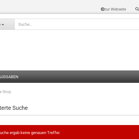
zur Webseite
Sprache auswählen
e
AUSGABEN
te Shop
Konto erstel
Passwort v
terte Suche
uche ergab keine genauen Treffer.