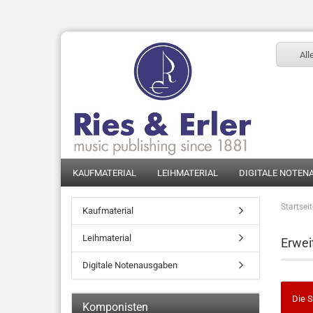
All
KAUFMATERIAL
LEIHMATERIAL
DIGITALE NOTEN
Startsei
Kaufmaterial
Leihmaterial
Erwei
Digitale Notenausgaben
Die S
Komponisten