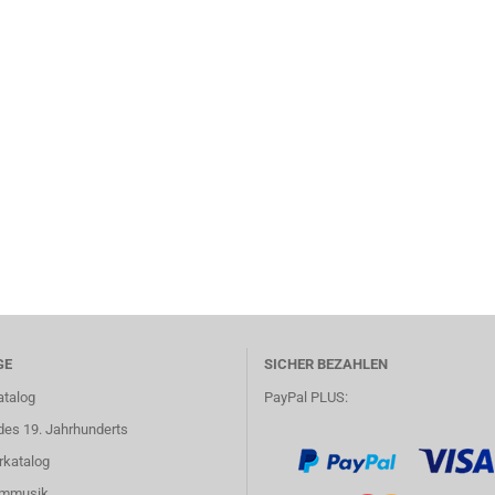
GE
SICHER BEZAHLEN
atalog
PayPal PLUS:
des 19. Jahrhunderts
rkatalog
lmmusik