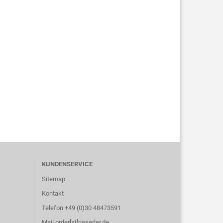
KUNDENSERVICE
Sitemap
Kontakt
Telefon +49 (0)30 48473591
Mail order[at]rieserler.de