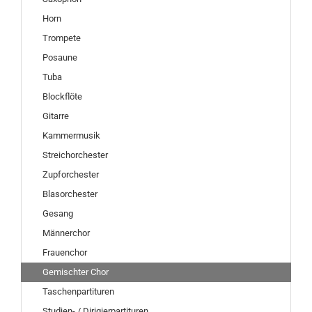
Horn
Trompete
Posaune
Tuba
Blockflöte
Gitarre
Kammermusik
Streichorchester
Zupforchester
Blasorchester
Gesang
Männerchor
Frauenchor
Gemischter Chor
Taschenpartituren
Studien- / Dirigierpartituren