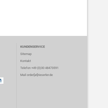
KUNDENSERVICE
Sitemap
Kontakt
Telefon +49 (0)30 48473591
Mail order[at]rieserler.de