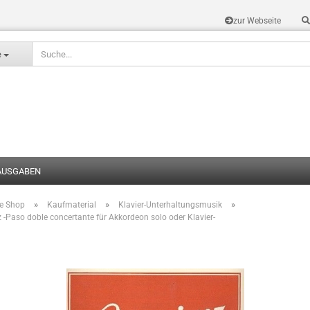
zur Webseite
Sprache auswählen
e
AUSGABEN
»
»
»
te Shop
Kaufmaterial
Klavier-Unterhaltungsmusik
Konto erstel
 -Paso doble concertante für Akkordeon solo oder Klavier-
Passwort v