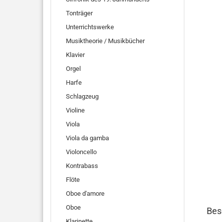
Tonträger
Unterrichtswerke
Musiktheorie / Musikbücher
Klavier
Orgel
Harfe
Schlagzeug
Violine
Viola
Viola da gamba
Violoncello
Kontrabass
Flöte
Oboe d'amore
Oboe
Bes
Klarinette