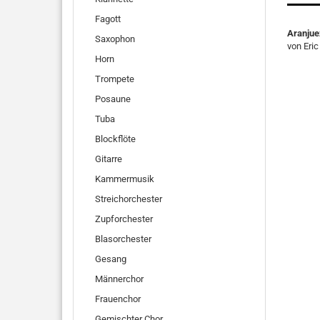
Fagott
Aranjue
Saxophon
von Eric
Horn
Trompete
Posaune
Tuba
Blockflöte
Gitarre
Kammermusik
Streichorchester
Zupforchester
Blasorchester
Gesang
Männerchor
Frauenchor
Gemischter Chor