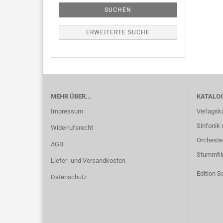
SUCHEN
ERWEITERTE SUCHE
MEHR ÜBER...
KATALO
Impressum
Verlagsk
Sinfonik 
Widerrufsrecht
Orcheste
AGB
Stummfi
Liefer- und Versandkosten
Edition S
Datenschutz