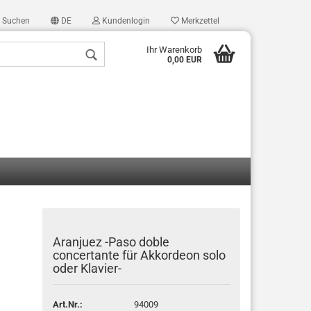
Suchen
DE
Kundenlogin
Merkzettel
Ihr Warenkorb
0,00 EUR
len
ergessen?
Aranjuez -Paso doble
concertante für Akkordeon solo
oder Klavier-
Art.Nr.:
94009