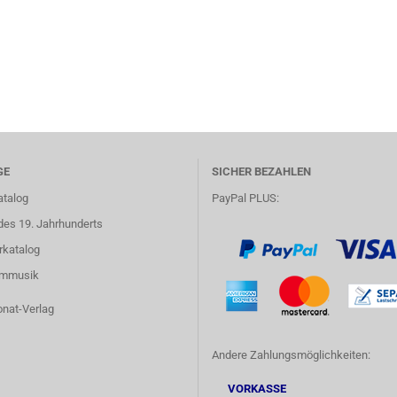
GE
SICHER BEZAHLEN
atalog
PayPal PLUS:
des 19. Jahrhunderts
rkatalog
lmmusik
onat-Verlag
Andere Zahlungsmöglichkeiten:
VORKASSE