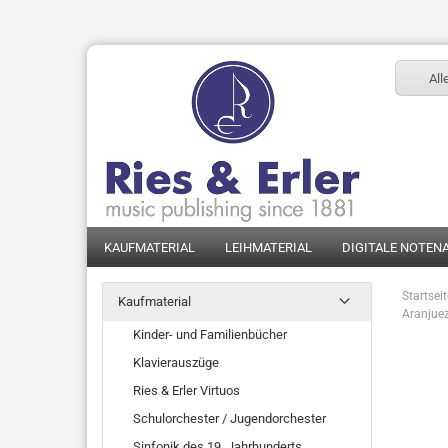
All
KAUFMATERIAL
LEIHMATERIAL
DIGITALE NOTEN
Startsei
Kaufmaterial
Aranjuez
Kinder- und Familienbücher
Klavierauszüge
Ries & Erler Virtuos
Schulorchester / Jugendorchester
Sinfonik des 19. Jahrhunderts