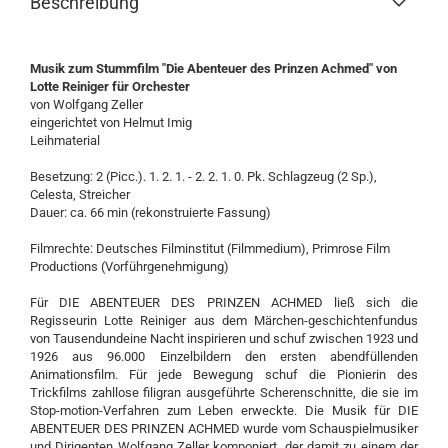
Beschreibung
Musik zum Stummfilm "Die Abenteuer des Prinzen Achmed" von
Lotte Reiniger für Orchester
von Wolfgang Zeller
eingerichtet von Helmut Imig
Leihmaterial
Besetzung: 2 (Picc.). 1. 2. 1. - 2. 2. 1. 0. Pk. Schlagzeug (2 Sp.),
Celesta, Streicher
Dauer: ca. 66 min (rekonstruierte Fassung)
Filmrechte: Deutsches Filminstitut (Filmmedium), Primrose Film
Productions (Vorführgenehmigung)
Für DIE ABENTEUER DES PRINZEN ACHMED ließ sich die
Regisseurin Lotte Reiniger aus dem Märchen-geschichtenfundus
von Tausendundeine Nacht inspirieren und schuf zwischen 1923 und
1926 aus 96.000 Einzelbildern den ersten abendfüllenden
Animationsfilm. Für jede Bewegung schuf die Pionierin des
Trickfilms zahllose filigran ausgeführte Scherenschnitte, die sie im
Stop-motion-Verfahren zum Leben erweckte. Die Musik für DIE
ABENTEUER DES PRINZEN ACHMED wurde vom Schauspielmusiker
und Dirigenten Wolfgang Zeller komponiert, der damit zu einem der