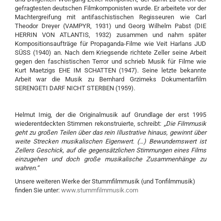
gefragtesten deutschen Filmkomponisten wurde. Er arbeitete vor der
Machtergreifung mit antifaschistischen Regisseuren wie Carl
Theodor Dreyer (VAMPYR, 1931) und Georg Wilhelm Pabst (DIE
HERRIN VON ATLANTIS, 1932) zusammen und nahm später
Kompositionsaufträge für Propaganda-Filme wie Veit Harlans JUD
SÜSS (1940) an. Nach dem Kriegsende richtete Zeller seine Arbeit
gegen den faschistischen Terror und schrieb Musik für Filme wie
Kurt Maetzigs EHE IM SCHATTEN (1947). Seine letzte bekannte
Arbeit war die Musik zu Bernhard Grzimeks Dokumentarfilm
SERENGETI DARF NICHT STERBEN (1959).
Helmut Imig, der die Originalmusik auf Grundlage der erst 1995
wiederentdeckten Stimmen rekonstruierte, schreibt:
„Die Filmmusik
geht zu großen Teilen über das rein Illustrative hinaus, gewinnt über
weite Strecken musikalischen Eigenwert. (…) Bewundernswert ist
Zellers Geschick, auf die gegensätzlichen Stimmungen eines Films
einzugehen und doch große musikalische Zusammenhänge zu
wahren.“
Unsere weiteren Werke der Stummfilmmusik (und Tonfilmmusik)
finden Sie unter:
www.stummfilmmusik.com