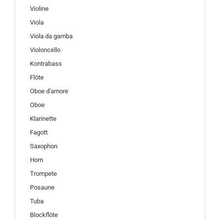
Violine
Viola
Viola da gamba
Violoncello
Kontrabass
Flöte
Oboe d'amore
Oboe
Klarinette
Fagott
Saxophon
Horn
Trompete
Posaune
Tuba
Blockflöte