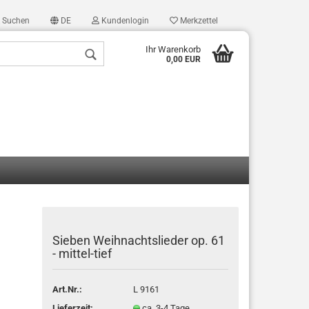
Suchen
DE
Kundenlogin
Merkzettel
Ihr Warenkorb
0,00 EUR
len
ergessen?
Sieben Weihnachtslieder op. 61
- mittel-tief
Art.Nr.:
L 9161
Lieferzeit:
ca. 3-4 Tage