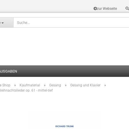
zur Webseite
Sprache auswählen
e
AUSGABEN
»
»
»
»
te Shop
Kaufmaterial
Gesang
Gesang und Klavier
Konto erstel
eihnachtslieder op. 61 - mittel-tief
Passwort v