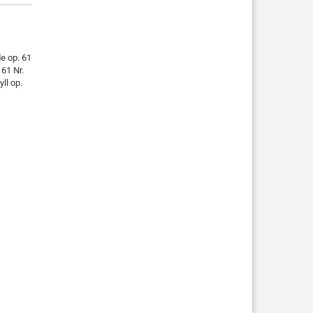
de op. 61
 61 Nr.
yll op.