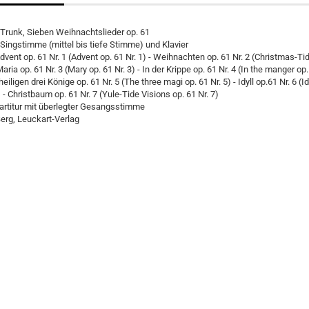
 Trunk, Sieben Weihnachtslieder op. 61
 Singstimme (mittel bis tiefe Stimme) und Klavier
Advent op. 61 Nr. 1 (Advent op. 61 Nr. 1) - Weihnachten op. 61 Nr. 2 (Christmas-Ti
 Maria op. 61 Nr. 3 (Mary op. 61 Nr. 3) - In der Krippe op. 61 Nr. 4 (In the manger op.
heiligen drei Könige op. 61 Nr. 5 (The three magi op. 61 Nr. 5) - Idyll op.61 Nr. 6 (Id
) - Christbaum op. 61 Nr. 7 (Yule-Tide Visions op. 61 Nr. 7)
partitur mit überlegter Gesangsstimme
erg, Leuckart-Verlag