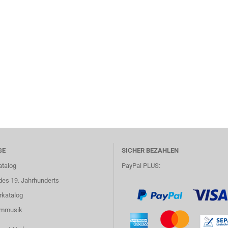
GE
SICHER BEZAHLEN
atalog
PayPal PLUS:
des 19. Jahrhunderts
rkatalog
lmmusik