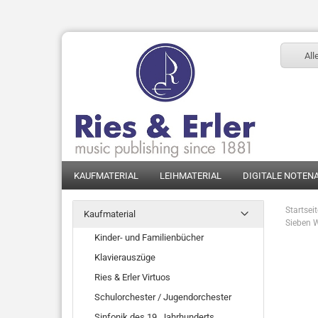
All
KAUFMATERIAL
LEIHMATERIAL
DIGITALE NOTEN
Startsei
Kaufmaterial
Sieben W
Kinder- und Familienbücher
Klavierauszüge
Ries & Erler Virtuos
Schulorchester / Jugendorchester
Sinfonik des 19. Jahrhunderts