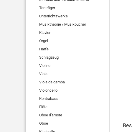
Tonträger
Unterrichtswerke
Musiktheorie / Musikbücher
Klavier
Orgel
Harfe
Schlagzeug
Violine
Viola
Viola da gamba
Violoncello
Kontrabass
Flöte
Oboe d'amore
Oboe
Bes
Klarinette