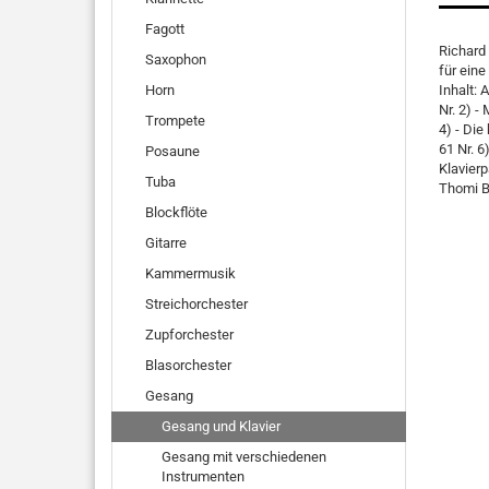
Fagott
Richard
Saxophon
für eine
Horn
Inhalt: 
Nr. 2) -
Trompete
4) - Die 
61 Nr. 6
Posaune
Klavier
Tuba
Thomi B
Blockflöte
Gitarre
Kammermusik
Streichorchester
Zupforchester
Blasorchester
Gesang
Gesang und Klavier
Gesang mit verschiedenen
Instrumenten