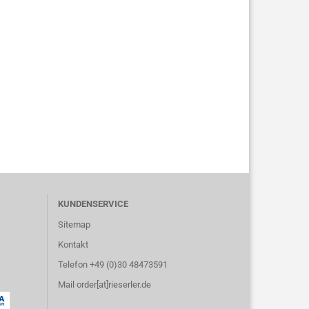
KUNDENSERVICE
Sitemap
Kontakt
Telefon +49 (0)30 48473591
Mail order[at]rieserler.de