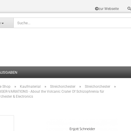
zur Webseite
Sprache auswählen
e
AUSGABEN
»
»
»
»
te Shop
Kaufmaterial
Streichorchester
Streichorchester
Konto erstel
ER-VARIATIONS - About the Volcanic Crater Of Schizophrenia für
rchester & Electronics
Passwort v