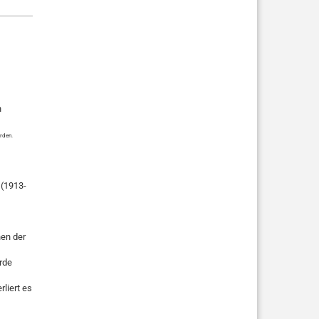
n
rden.
 (1913-
nen der
rde
liert es