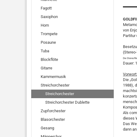
Fagott
Saxophon
GOLDFIN
Metamor
Horn
von Enjo
Trompete
Partitu
Posaune
Besetzun
Tuba
(Stereo
Die Stereofi
Blockflöte
Dauer: 
Gitarre
Vorwort
Kammermusik
Die „Go
Streichorchester
1988), d
machtsüc
Streichorchester
konzert
menschl
Streichorchester Dublette
Komposi
Zupforchester
Als com
dieses 
Blasorchester
Das Wer
Gesang
dann an 
Männerchor