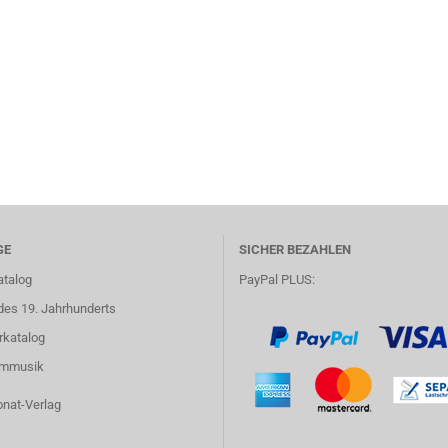
GE
SICHER BEZAHLEN
atalog
PayPal PLUS:
des 19. Jahrhunderts
rkatalog
lmmusik
onat-Verlag