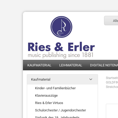
All
KAUFMATERIAL
LEIHMATERIAL
DIGITALE NOTEN
Startsei
Kaufmaterial
GOLDFING
Streicho
Kinder- und Familienbücher
Klavierauszüge
Ries & Erler Virtuos
Schulorchester / Jugendorchester
Sinfonik des 19. Jahrhunderts