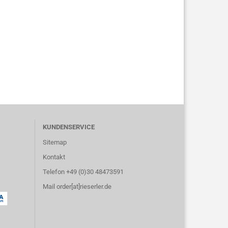
KUNDENSERVICE
Sitemap
Kontakt
Telefon +49 (0)30 48473591
Mail order[at]rieserler.de