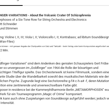
GER-VARIATIONS - About the Volcanic Crater Of Schizophrenia
phoses of a Six-Tone Row for String Orchestra and Electronics
tt Schneider
r und Stimmen
g: Violine I, II, III; Viola I, II; Violoncello I, II; Kontrabass; ad libitum Sounddesig
-Wav-Files)
les können – mit genauer Angabe der Startpunkte von Satz und Taktzahl – beim Verlag oder beim Komponisten angefordert we
12 Min.
:
ldfinger-Variationen“ sind dem Andenken des genialen Schauspielers Gert Fröbe
er so unvergessen im „Goldfinger“ von 1964 die Rolle der bösartigen und
htigen Titelfigur spielte. Das Orchesterwerk ist keine Filmmusik, sondern eine
ante Studie über die Wandelbarkeit sowohl des musikalischen Materials wie der
ichen Psyche. Zugrunde liegt eine Sechstonreihe g-f#-c-h-a# -f, deren Mutatio
tion eine zentrierende und unverwechselbare Farbe gibt.
poser in residence bei der Kammerphilharmonie Berlin „METAMORPHOSEN“ wu
Werk für ein Tourneeprogramm „Magic of Crime“ komponiert.
k kann auch ohne Zuspielungen von Sounddesign aufgeführt werden; jedoch ver
Intensität.