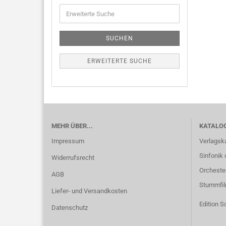
SUCHEN
ERWEITERTE SUCHE
MEHR ÜBER...
KATALO
Impressum
Verlagsk
Sinfonik 
Widerrufsrecht
Orcheste
AGB
Stummfi
Liefer- und Versandkosten
Edition S
Datenschutz