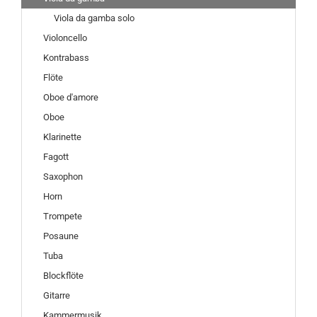
Viola da gamba solo
Violoncello
Kontrabass
Flöte
Oboe d'amore
Oboe
Klarinette
Fagott
Saxophon
Horn
Trompete
Posaune
Tuba
Blockflöte
Gitarre
Kammermusik