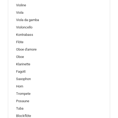
Violine
Viola
Viola da gamba
Violoncello
Kontrabass
Flöte
Oboe d'amore
Oboe
Klarinette
Fagott
Saxophon
Horn
Trompete
Posaune
Tuba
Blockflöte