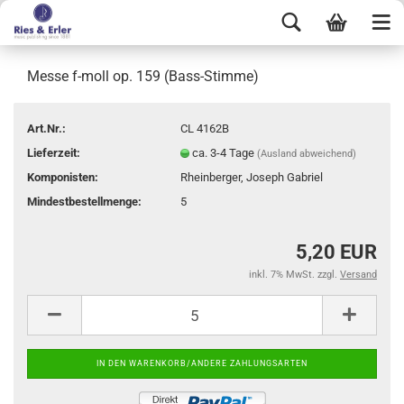
Messe f-moll op. 159 (Bass-Stimme)
Art.Nr.:
CL 4162B
Lieferzeit:
ca. 3-4 Tage
(Ausland abweichend)
Komponisten:
Rheinberger, Joseph Gabriel
Mindestbestellmenge:
5
5,20 EUR
inkl. 7% MwSt. zzgl.
Versand