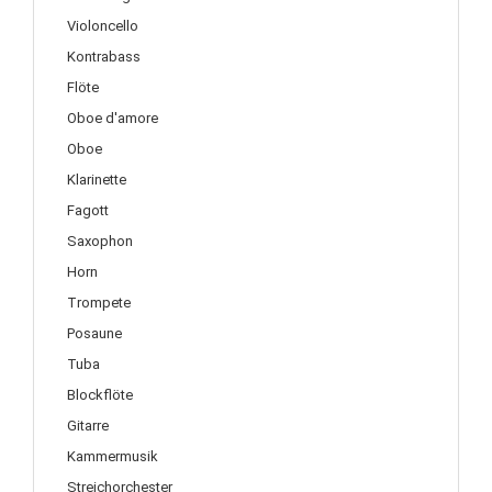
Violoncello
Kontrabass
Flöte
Oboe d'amore
Oboe
Klarinette
Fagott
Saxophon
Horn
Trompete
Posaune
Tuba
Blockflöte
Gitarre
Kammermusik
Streichorchester