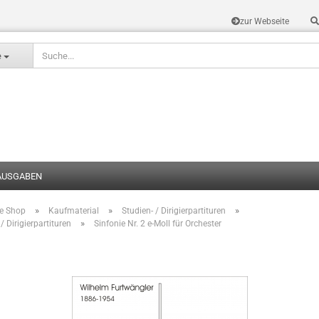
zur Webseite
Sprache auswählen
e
AUSGABEN
»
»
»
te Shop
Kaufmaterial
Studien- / Dirigierpartituren
Konto erstel
»
/ Dirigierpartituren
Sinfonie Nr. 2 e-Moll für Orchester
Passwort v