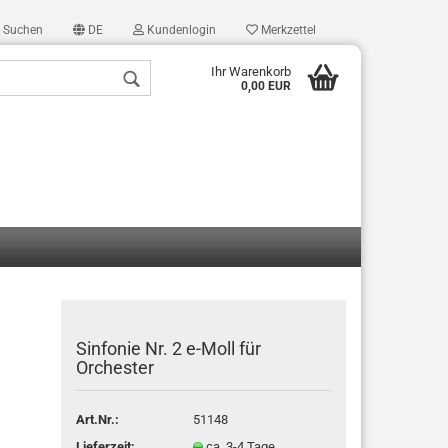
Suchen
DE
Kundenlogin
Merkzettel
Ihr Warenkorb
0,00 EUR
len
ergessen?
Sinfonie Nr. 2 e-Moll für
Orchester
Art.Nr.:
51148
Lieferzeit:
ca. 3-4 Tage