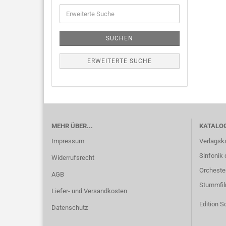
SUCHEN
ERWEITERTE SUCHE
MEHR ÜBER...
KATALO
Impressum
Verlagsk
Sinfonik 
Widerrufsrecht
Orcheste
AGB
Stummfi
Liefer- und Versandkosten
Edition S
Datenschutz