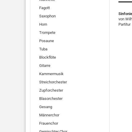
Fagott
Sinfonie
Saxophon
von Wil
Horn
Partitur
Trompete
Posaune
Tuba
Blockflöte
Gitarre
Kammermusik
Streichorchester
Zupforchester
Blasorchester
Gesang
Männerchor
Frauenchor
Gemischter Chor