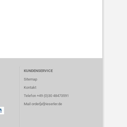
KUNDENSERVICE
Sitemap
Kontakt
Telefon +49 (0)30 48473591
Mail order[at]rieserler.de