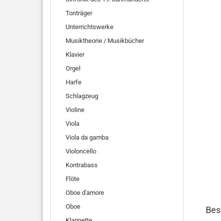
Tonträger
Unterrichtswerke
Musiktheorie / Musikbücher
Klavier
Orgel
Harfe
Schlagzeug
Violine
Viola
Viola da gamba
Violoncello
Kontrabass
Flöte
Oboe d'amore
Oboe
Bes
Klarinette