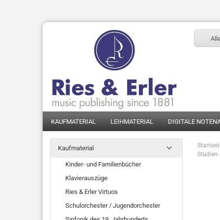
All
KAUFMATERIAL
LEIHMATERIAL
DIGITALE NOTEN
Startsei
Kaufmaterial
Studien- 
Kinder- und Familienbücher
Klavierauszüge
Ries & Erler Virtuos
Schulorchester / Jugendorchester
Sinfonik des 19. Jahrhunderts