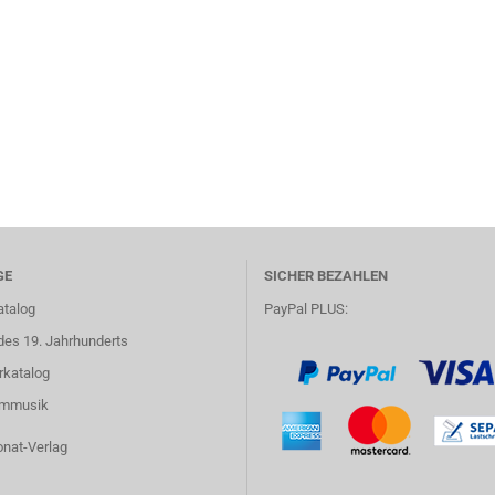
GE
SICHER BEZAHLEN
atalog
PayPal PLUS:
des 19. Jahrhunderts
rkatalog
lmmusik
onat-Verlag