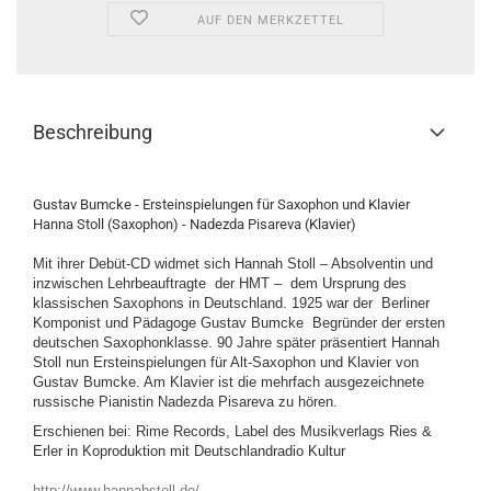
AUF DEN MERKZETTEL
Beschreibung
Gustav Bumcke - Ersteinspielungen für Saxophon und Klavier
Hanna Stoll (Saxophon) - Nadezda Pisareva (Klavier)
Mit ihrer Debüt-CD widmet sich Hannah Stoll – Absolventin und
inzwischen Lehrbeauftragte
der HMT –
dem Ursprung des
klassischen Saxophons in Deutschland. 1925 war der
Berliner
Komponist und Pädagoge Gustav Bumcke
Begründer der ersten
deutschen Saxophonklasse. 90 Jahre später präsentiert Hannah
Stoll nun Ersteinspielungen für Alt-Saxophon und Klavier von
Gustav Bumcke. Am Klavier ist die mehrfach ausgezeichnete
russische Pianistin Nadezda Pisareva zu hören.
Erschienen bei: Rime Records, Label des Musikverlags Ries &
Erler in Koproduktion mit Deutschlandradio Kultur
http://www.hannahstoll.de/