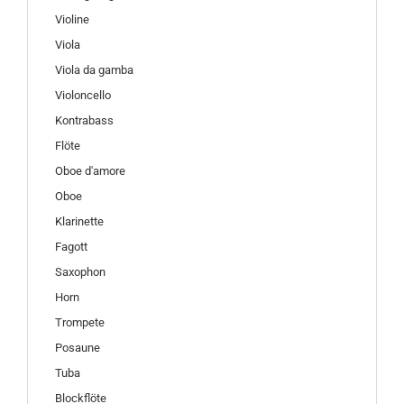
Violine
Viola
Viola da gamba
Violoncello
Kontrabass
Flöte
Oboe d'amore
Oboe
Klarinette
Fagott
Saxophon
Horn
Trompete
Posaune
Tuba
Blockflöte