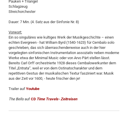
Pauken + Triangel
Schlagzeug
Streichorchester
Dauer: 7 Min. (4. Satz aus der Sinfonie Nr. 8)
Vorwort:
Ein so singuläres wie kultiges Werk der Musikgeschichte – einen
echten Evergreen - hat William Byrd (1540-1623) für Cembalo solo
geschrieben, das sich überraschenderweise auch in der hier
vorgelegten sinfonischen Instrumentation assoziativ neben moderne
Werke etwa der Minimal Music oder von Arvo Pärt stellen lässt.
Bereits Carl Orff orchestrierte 1928 dieses Cembalowerkunter dem
Titel „Entrata“, weil er von dem Ostinatocharakter und dem
repetitiven Gestus der musikalischen Textur fasziniert war. Musik
aus der Zeit vor 1600, - heute frischer den je!
Trailer auf
Youtube
The Bells
auf
CD
Time Travels- Zeitreisen