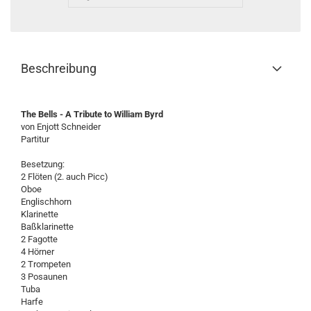
Beschreibung
The Bells - A Tribute to William Byrd
von Enjott Schneider
Partitur
Besetzung:
2 Flöten (2. auch Picc)
Oboe
Englischhorn
Klarinette
Baßklarinette
2 Fagotte
4 Hörner
2 Trompeten
3 Posaunen
Tuba
Harfe