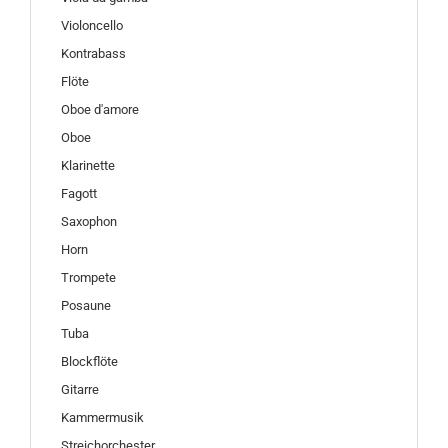
Violoncello
Kontrabass
Flöte
Oboe d'amore
Oboe
Klarinette
Fagott
Saxophon
Horn
Trompete
Posaune
Tuba
Blockflöte
Gitarre
Kammermusik
Streichorchester