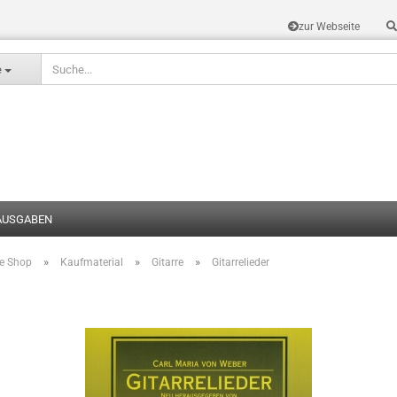
zur Webseite
Sprache auswählen
e
AUSGABEN
»
»
»
te Shop
Kaufmaterial
Gitarre
Gitarrelieder
Konto erstel
Passwort v