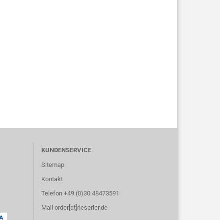
KUNDENSERVICE
Sitemap
Kontakt
Telefon +49 (0)30 48473591
Mail order[at]rieserler.de