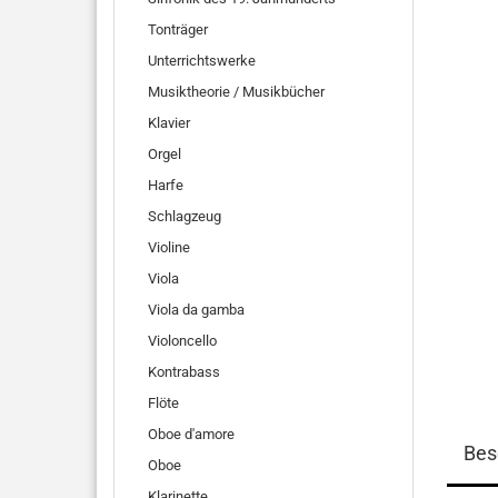
Tonträger
Unterrichtswerke
Musiktheorie / Musikbücher
Klavier
Orgel
Harfe
Schlagzeug
Violine
Viola
Viola da gamba
Violoncello
Kontrabass
Flöte
Oboe d'amore
Bes
Oboe
Klarinette