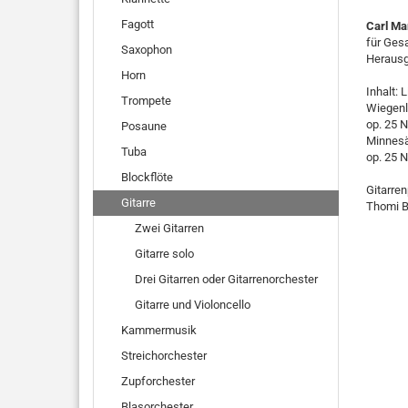
Fagott
Carl Mar
für Ges
Saxophon
Herausg
Horn
Inhalt: 
Trompete
Wiegenli
op. 25 N
Posaune
Minnesän
Tuba
op. 25 N
Blockflöte
Gitarre
Gitarre
Thomi B
Zwei Gitarren
Gitarre solo
Drei Gitarren oder Gitarrenorchester
Gitarre und Violoncello
Kammermusik
Streichorchester
Zupforchester
Blasorchester