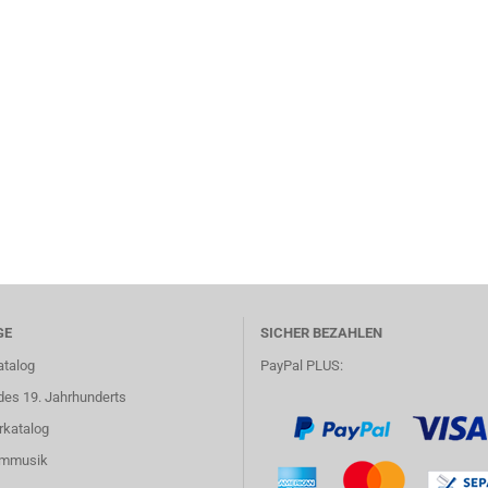
GE
SICHER BEZAHLEN
atalog
PayPal PLUS:
des 19. Jahrhunderts
rkatalog
lmmusik