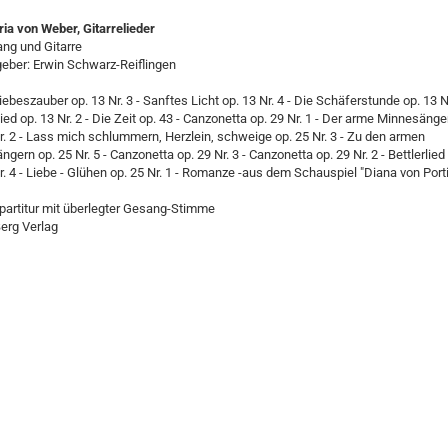
ia von Weber, Gitarrelieder
ang und Gitarre
eber: Erwin Schwarz-Reiflingen
Liebeszauber op. 13 Nr. 3 - Sanftes Licht op. 13 Nr. 4 - Die Schäferstunde op. 13 N
ed op. 13 Nr. 2 - Die Zeit op. 43 - Canzonetta op. 29 Nr. 1 - Der arme Minnesänge
r. 2 - Lass mich schlummern, Herzlein, schweige op. 25 Nr. 3 - Zu den armen
gern op. 25 Nr. 5 - Canzonetta op. 29 Nr. 3 - Canzonetta op. 29 Nr. 2 - Bettlerlied
r. 4 - Liebe - Glühen op. 25 Nr. 1 - Romanze -aus dem Schauspiel "Diana von Porti
npartitur mit überlegter Gesang-Stimme
erg Verlag