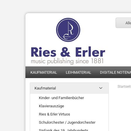
All
KAUFMATERIAL
LEIHMATERIAL
DIGITALE NOTEN
Startsei
Kaufmaterial
Kinder- und Familienbücher
Klavierauszüge
Ries & Erler Virtuos
Schulorchester / Jugendorchester
Sinfonik des 19. Jahrhunderts