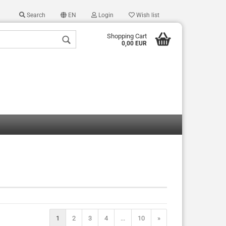
Search
EN
Login
Wish list
Shopping Cart
0,00 EUR
 a new account
 password?
1
2
3
4
...
10
»