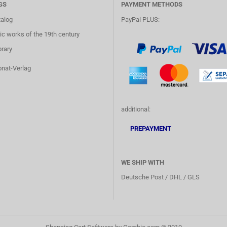
GS
PAYMENT METHODS
talog
PayPal PLUS:
c works of the 19th century
brary
onat-Verlag
additional:
PREPAYMENT
WE SHIP WITH
Deutsche Post / DHL / GLS