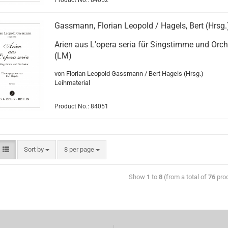
Product No.: 84052
Gassmann, Florian Leopold / Hagels, Bert (Hrsg.
Arien aus L'opera seria für Singstimme und Orch
(LM)
von Florian Leopold Gassmann / Bert Hagels (Hrsg.)
Leihmaterial
Product No.: 84051
Sort by
8 per page
Show
1
to
8
(from a total of
76
pro