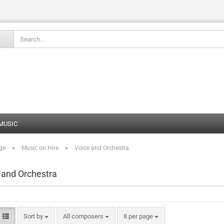
Change language
 MUSIC
»
»
ge
Music on Hire
Voice and Orchestra
Create
Forgot
 and Orchestra
Sort by
All composers
8 per page