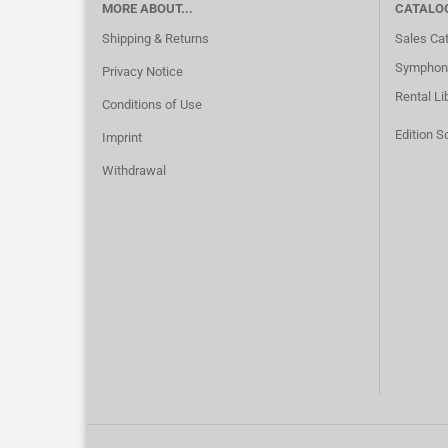
MORE ABOUT...
CATALO
Shipping & Returns
Sales Ca
Symphoni
Privacy Notice
Rental Li
Conditions of Use
Edition S
Imprint
Withdrawal