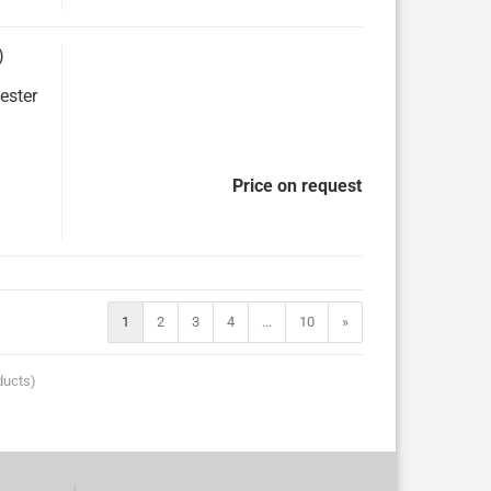
)
ester
Price on request
1
2
3
4
...
10
»
ducts)