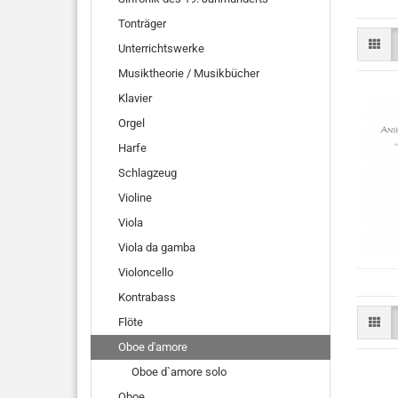
Tonträger
Unterrichtswerke
Musiktheorie / Musikbücher
Klavier
Orgel
Harfe
Schlagzeug
Violine
Viola
Viola da gamba
Violoncello
Kontrabass
Flöte
Oboe d'amore
Oboe d`amore solo
Oboe