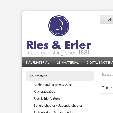
All
KAUFMATERIAL
LEIHMATERIAL
DIGITALE NOTEN
Startsei
Kaufmaterial
Kinder- und Familienbücher
Oboe
Klavierauszüge
Ries & Erler Virtuos
Schulorchester / Jugendorchester
Sinfonik des 19. Jahrhunderts