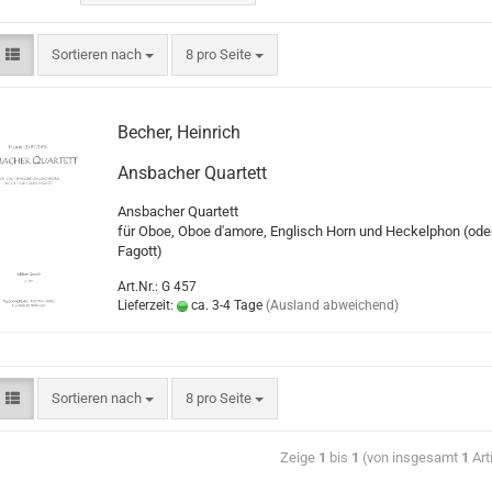
Sortieren nach
8 pro Seite
Becher, Heinrich
Ansbacher Quartett
Ansbacher Quartett
für Oboe, Oboe d'amore, Englisch Horn und Heckelphon (ode
Fagott)
Art.Nr.: G 457
Lieferzeit:
ca. 3-4 Tage
(Ausland abweichend)
Sortieren nach
8 pro Seite
Zeige
1
bis
1
(von insgesamt
1
Art