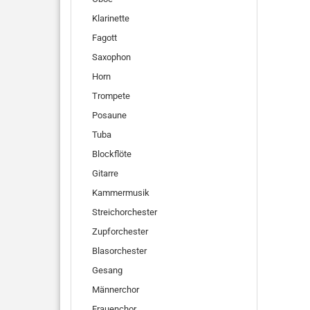
Klarinette
Fagott
Saxophon
Horn
Trompete
Posaune
Tuba
Blockflöte
Gitarre
Kammermusik
Streichorchester
Zupforchester
Blasorchester
Gesang
Männerchor
Frauenchor