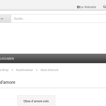
zur Webseite
Sprache auswählen
e
AUSGABEN
»
»
te Shop
Kaufmaterial
Oboe d'amore
Konto erstel
Passwort v
 d'amore
Oboe d`amore solo