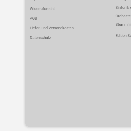
Sinfonik 
Widerrufsrecht
Orcheste
AGB
Stummfi
Liefer- und Versandkosten
Edition S
Datenschutz