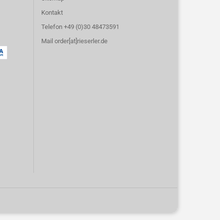
Kontakt
Telefon +49 (0)30 48473591
Mail order[at]rieserler.de