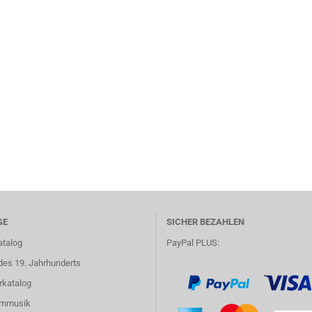
GE
SICHER BEZAHLEN
atalog
PayPal PLUS:
des 19. Jahrhunderts
rkatalog
lmmusik