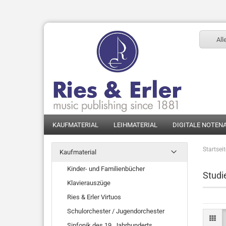
All
KAUFMATERIAL
LEIHMATERIAL
DIGITALE NOTEN
Startsei
Kaufmaterial
Kinder- und Familienbücher
Studie
Klavierauszüge
Ries & Erler Virtuos
Schulorchester / Jugendorchester
Sinfonik des 19. Jahrhunderts