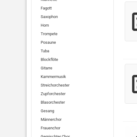
Fagott
Saxophon
Horn
Trompete
Posaune
Tuba
Blockflöte
Gitarre
Kammermusik
Streichorchester
Zupforchester
Blasorchester
Gesang
Männerchor
Frauenchor
Gemischter Chor