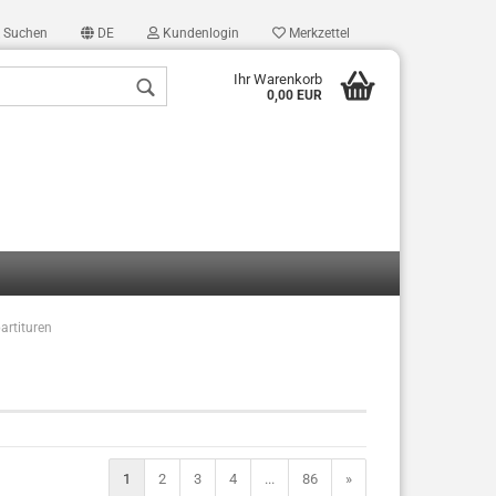
Suchen
DE
Kundenlogin
Merkzettel
Ihr Warenkorb
0,00 EUR
partituren
len
ergessen?
1
2
3
4
...
86
»