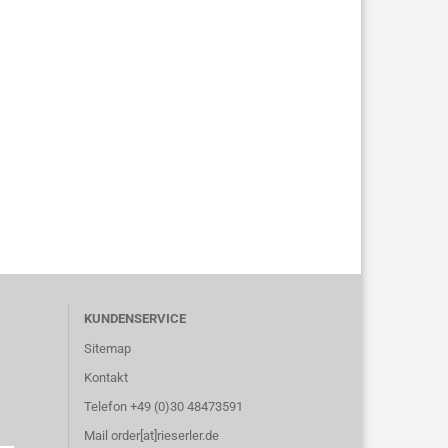
KUNDENSERVICE
Sitemap
Kontakt
Telefon +49 (0)30 48473591
Mail order[at]rieserler.de