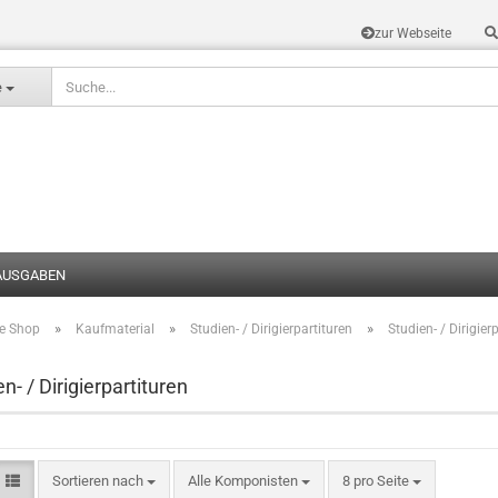
zur Webseite
Sprache auswählen
e
AUSGABEN
»
»
»
te Shop
Kaufmaterial
Studien- / Dirigierpartituren
Studien- / Dirigier
Konto erstel
Passwort v
n- / Dirigierpartituren
Sortieren nach
Alle Komponisten
8 pro Seite