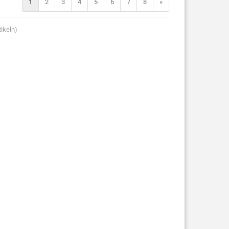
1
2
3
4
5
6
7
8
»
ikeln)