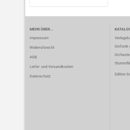
MEHR ÜBER...
KATALO
Impressum
Verlagsk
Sinfonik 
Widerrufsrecht
Orcheste
AGB
Stummfi
Liefer- und Versandkosten
Edition S
Datenschutz