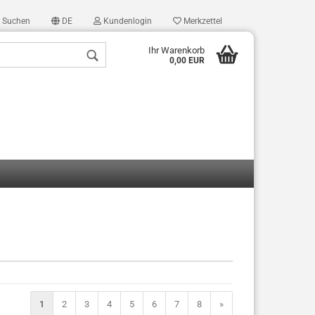
Suchen
DE
Kundenlogin
Merkzettel
Ihr Warenkorb
0,00 EUR
len
ergessen?
1
2
3
4
5
6
7
8
»