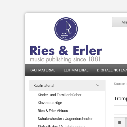
All
KAUFMATERIAL
LEIHMATERIAL
DIGITALE NOTEN
Startsei
Kaufmaterial
Kinder- und Familienbücher
Trom
Klavierauszüge
Ries & Erler Virtuos
Schulorchester / Jugendorchester
Sinfonik des 19. Jahrhunderts