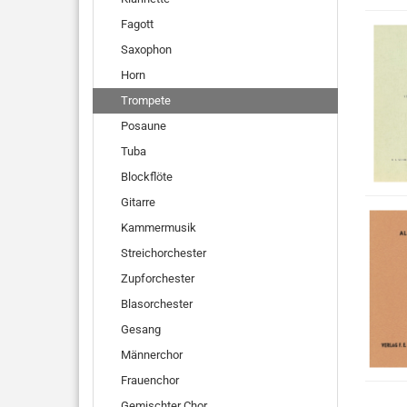
Fagott
Saxophon
Horn
Trompete
Posaune
Tuba
Blockflöte
Gitarre
Kammermusik
Streichorchester
Zupforchester
Blasorchester
Gesang
Männerchor
Frauenchor
Gemischter Chor