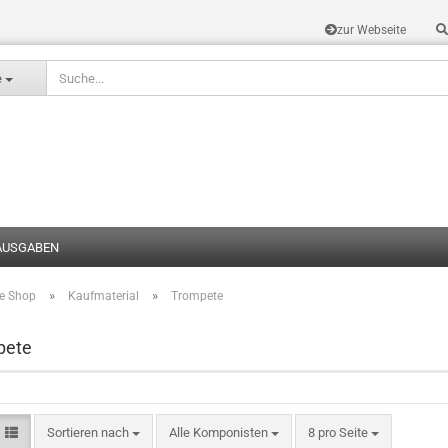
zur Webseite
Sprache auswählen
e
AUSGABEN
»
»
te Shop
Kaufmaterial
Trompete
Konto erstel
Passwort v
pete
Sortieren nach
Alle Komponisten
8 pro Seite