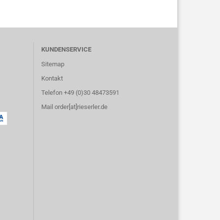
KUNDENSERVICE
Sitemap
Kontakt
Telefon +49 (0)30 48473591
Mail order[at]rieserler.de