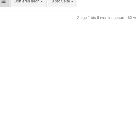
Sortieren nach
8 pro Seite
Zeige
1
bis
8
(von insgesamt
62
Art