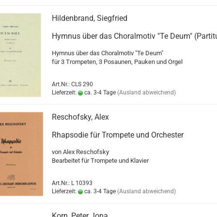
Hildenbrand, Siegfried
Hymnus über das Choralmotiv "Te Deum" (Partit
Hymnus über das Choralmotiv "Te Deum"
für 3 Trompeten, 3 Posaunen, Pauken und Orgel
Art.Nr.: CLS 290
Lieferzeit:
ca. 3-4 Tage
(Ausland abweichend)
Reschofsky, Alex
Rhapsodie für Trompete und Orchester
von Alex Reschofsky
Bearbeitet für Trompete und Klavier
Art.Nr.: L 10393
Lieferzeit:
ca. 3-4 Tage
(Ausland abweichend)
Korn, Peter Jona