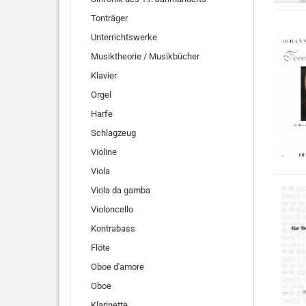
Tonträger
Unterrichtswerke
Musiktheorie / Musikbücher
Klavier
Orgel
Harfe
Schlagzeug
Violine
Viola
Viola da gamba
Violoncello
Kontrabass
Flöte
Oboe d'amore
Oboe
Klarinette