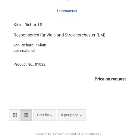
Klein, Richard R
Responsorien für Viola und Streichorchester (LM)
von Richard R Klein
Leihmaterial
Product No.: 81082
Price on request
Sort by
8 per page
Show
1
to
7
(from a total of
7
products)