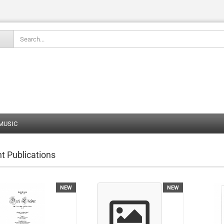
Change language
 MUSIC
Create
t Publications
Forgot
NEW
NEW