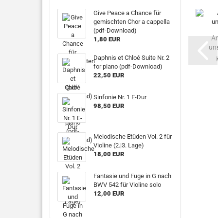
Give Peace a Chance für
gemischten Chor a cappella
(pdf-Download)
An
1,80 EUR
un
Daphnis et Chloé Suite Nr. 2
for piano (pdf-Download)
22,50 EUR
Sinfonie Nr. 1 E-Dur
98,50 EUR
Melodische Etüden Vol. 2 für
Violine (2.|3. Lage)
18,00 EUR
Fantasie und Fuge in G nach
BWV 542 für Violine solo
12,00 EUR