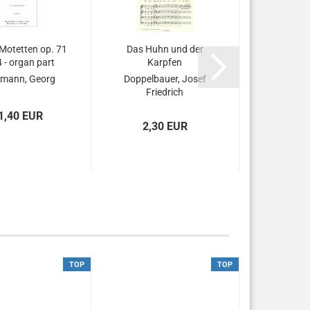
Motetten op. 71
Das Huhn und der
Symphonie 
4 - organ part
Karpfen
(
mann, Georg
Doppelbauer, Josef
Staehle, Hu
Friedrich
Johannes V
1,40 EUR
2,30 EUR
Price o
TOP
TOP