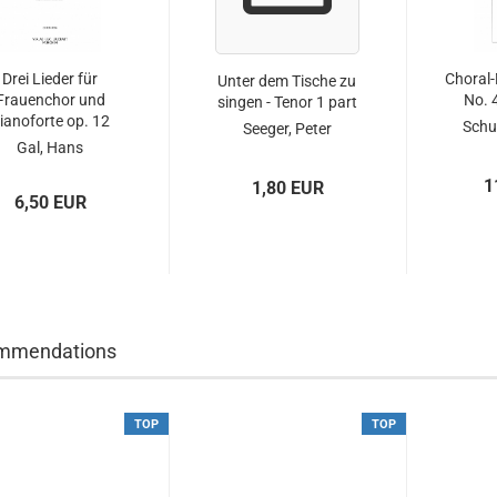
Drei Lieder für
Choral-
Unter dem Tische zu
Frauenchor und
No. 
singen - Tenor 1 part
ianoforte op. 12
Schu
Seeger, Peter
Gal, Hans
1
1,80 EUR
6,50 EUR
mmendations
TOP
TOP