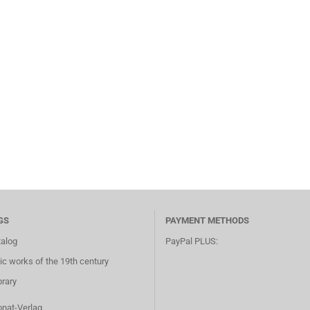
GS
PAYMENT METHODS
talog
PayPal PLUS:
c works of the 19th century
brary
onat-Verlag