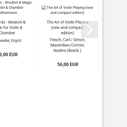
rds - Wisdom &
The Art of Violin Playing
Eine Alpen
c for Violin &
(new and compact
Chamber
edition)
Strauss
lharmonic...
Flesch, Carl / Simon,
eider, Enjott
Maximilian/Contini,
46,
Nadine (Bearb.)
3,00 EUR
56,00 EUR