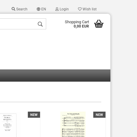
Search
EN
Login
Wish list
Shopping Cart
0,00 EUR
 a new account
 password?
NEW
NEW