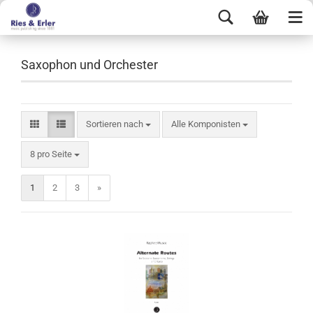
Saxophon und Orchester
Sortieren nach
Alle Komponisten
8 pro Seite
1
2
3
»