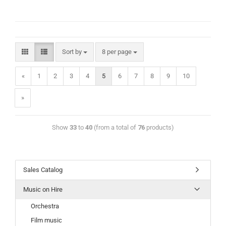
Sort by
8 per page
«
1
2
3
4
5
6
7
8
9
10
»
Show
33
to
40
(from a total of
76
products)
Sales Catalog
Music on Hire
Orchestra
Film music