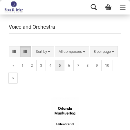
Voice and Orchestra
Sort by
All composers
8 per page
«
1
2
3
4
5
6
7
8
9
10
»