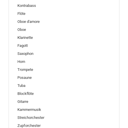
Kontrabass
Flöte
Oboe d'amore
Oboe
Klarinette
Fagott
Saxophon
Horn
Trompete
Posaune
Tuba
Blockflöte
Gitarre
Kammermusik
Streichorchester
Zupforchester