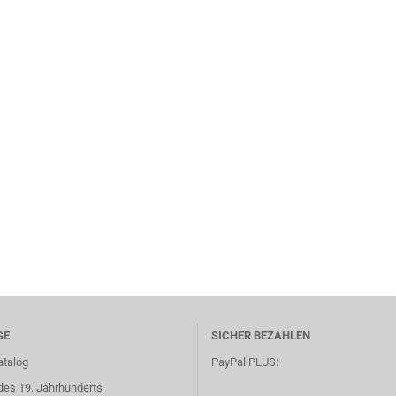
GE
SICHER BEZAHLEN
atalog
PayPal PLUS:
des 19. Jahrhunderts