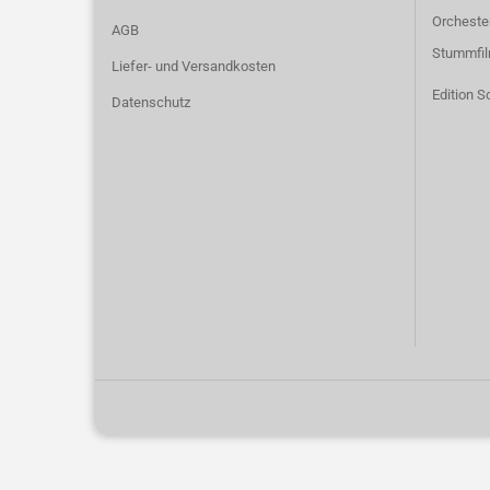
Orcheste
AGB
Stummfi
Liefer- und Versandkosten
Edition S
Datenschutz