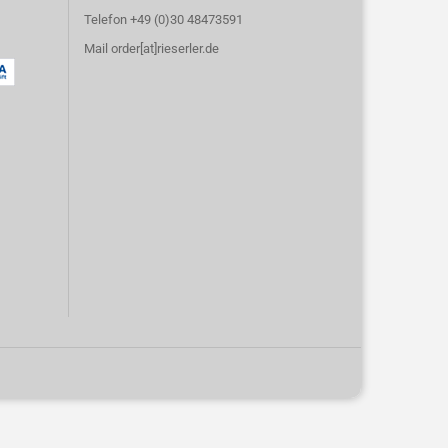
Telefon +49 (0)30 48473591
Mail order[at]rieserler.de