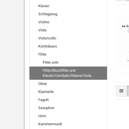
Klavier
Schlagzeug
Violine
Viola
Violoncello
Kontrabass
Flöte
Flöte solo
Flöte/Blockflöte und
Klavier/Cembalo/Gitarre/Viola
Oboe
Klarinette
Fagott
Saxophon
Horn
Kammermusik