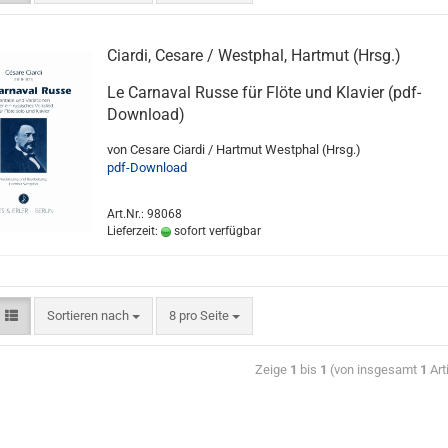
Ciardi, Cesare / Westphal, Hartmut (Hrsg.)
Le Carnaval Russe für Flöte und Klavier (pdf-
Download)
von Cesare Ciardi / Hartmut Westphal (Hrsg.)
pdf-Download
Art.Nr.: 98068
Lieferzeit:
sofort verfügbar
Sortieren nach
8 pro Seite
Zeige
1
bis
1
(von insgesamt
1
Art