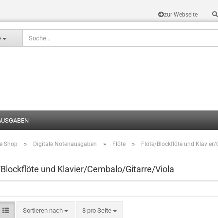
zur Webseite
Sprache auswählen
e
AUSGABEN
»
»
»
te Shop
Digitale Notenausgaben
Flöte
Flöte/Blockflöte und Klavier
Konto erstel
Passwort v
/Blockflöte und Klavier/Cembalo/Gitarre/Viola
Sortieren nach
8 pro Seite