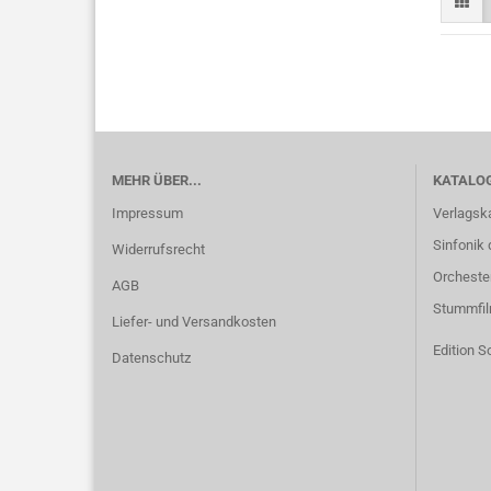
MEHR ÜBER...
KATALO
Impressum
Verlagsk
Sinfonik 
Widerrufsrecht
Orcheste
AGB
Stummfi
Liefer- und Versandkosten
Edition S
Datenschutz