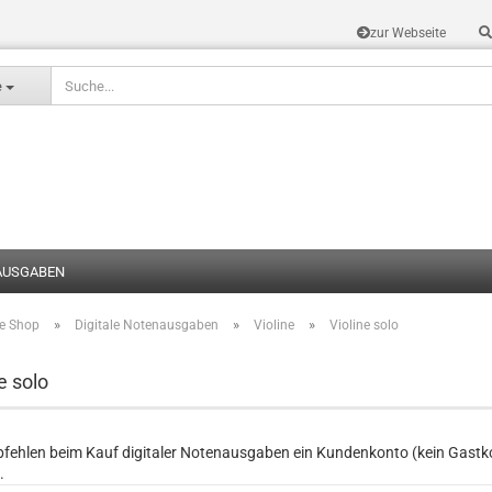
zur Webseite
Sprache auswählen
e
AUSGABEN
»
»
»
te Shop
Digitale Notenausgaben
Violine
Violine solo
Konto erstel
Passwort v
e solo
fehlen beim Kauf digitaler Notenausgaben ein Kundenkonto (kein Gastko
.