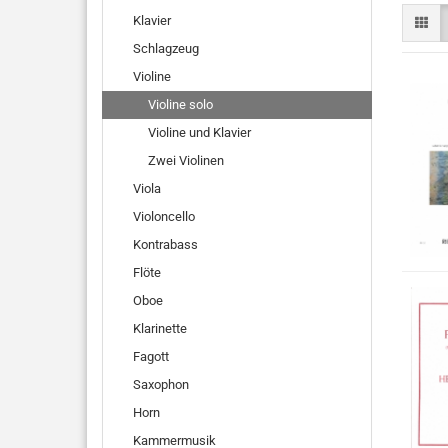
Klavier
Schlagzeug
Violine
Violine solo
Violine und Klavier
Zwei Violinen
Viola
Violoncello
Kontrabass
Flöte
Oboe
Klarinette
Fagott
Saxophon
Horn
Kammermusik