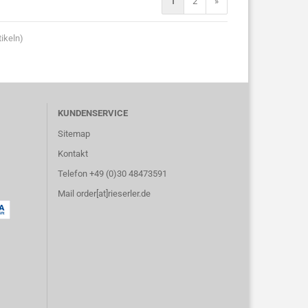
1
2
»
ikeln)
KUNDENSERVICE
Sitemap
Kontakt
Telefon +49 (0)30 48473591
Mail order[at]rieserler.de