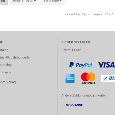
Sortieren nach
8 pro Seite
Zeige
1
bis
8
(von insgesamt
14
Art
GE
SICHER BEZAHLEN
atalog
PayPal PLUS:
des 19. Jahrhunderts
rkatalog
lmmusik
onat-Verlag
Andere Zahlungsmöglichkeiten:
VORKASSE