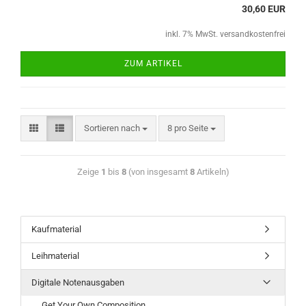
30,60 EUR
inkl. 7% MwSt. versandkostenfrei
ZUM ARTIKEL
Sortieren nach
8 pro Seite
Zeige
1
bis
8
(von insgesamt
8
Artikeln)
Kaufmaterial
Leihmaterial
Digitale Notenausgaben
Get Your Own Composition