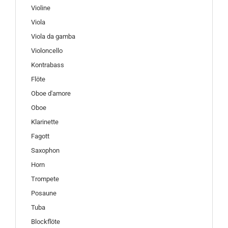
Violine
Viola
Viola da gamba
Violoncello
Kontrabass
Flöte
Oboe d'amore
Oboe
Klarinette
Fagott
Saxophon
Horn
Trompete
Posaune
Tuba
Blockflöte