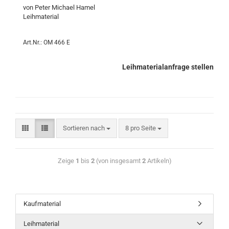
von Peter Michael Hamel
Leihmaterial
Art.Nr.: OM 466 E
Leihmaterialanfrage stellen
Sortieren nach
8 pro Seite
Zeige
1
bis
2
(von insgesamt
2
Artikeln)
Kaufmaterial
Leihmaterial