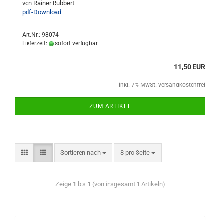
von Rainer Rubbert
pdf-Download
Art.Nr.: 98074
Lieferzeit:
sofort verfügbar
11,50 EUR
inkl. 7% MwSt. versandkostenfrei
ZUM ARTIKEL
Sortieren nach
8 pro Seite
Zeige
1
bis
1
(von insgesamt
1
Artikeln)