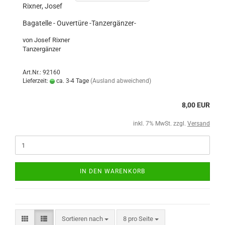
Rixner, Josef
Bagatelle - Ouvertüre -Tanzergänzer-
von Josef Rixner
Tanzergänzer
Art.Nr.: 92160
Lieferzeit:
ca. 3-4 Tage
(Ausland abweichend)
8,00 EUR
inkl. 7% MwSt. zzgl.
Versand
IN DEN WARENKORB
Sortieren nach
8 pro Seite